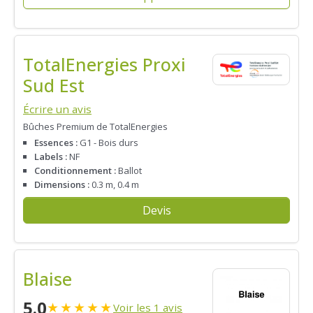
TotalEnergies Proxi
Sud Est
Écrire un avis
Bûches Premium de TotalEnergies
Essences :
G1 - Bois durs
Labels :
NF
Conditionnement :
Ballot
Dimensions :
0.3 m, 0.4 m
Devis
Blaise
5.0
★
★
★
★
★
Voir les 1 avis