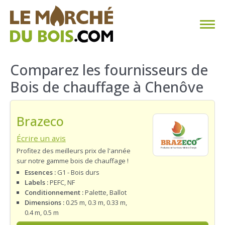
CHAUFFAGE AU BOIS
Comparez les fournisseurs de
Bois de chauffage à Chenôve
FAQ
CALCULER SA CONSOMMATION
Brazeco
TROUVER SON FOURNISSEUR
Écrire un avis
Profitez des meilleurs prix de l'année
sur notre gamme bois de chauffage !
BLOG
Essences :
G1 - Bois durs
Labels :
PEFC, NF
ESPACE PRO
Conditionnement :
Palette, Ballot
Dimensions :
0.25 m, 0.3 m, 0.33 m,
0.4 m, 0.5 m