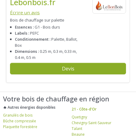
Lebonbois.fr
Écrire un avis
Bois de chauffage sur palette
Essences :
G1 - Bois durs
Labels :
PEFC
Conditionnement :
Palette, Ballot,
Box
Dimensions :
0.25 m, 0.3 m, 0.33 m,
0.4 m, 0.5 m
Devis
Votre bois de chauffage en région
🔥 Autres énergies disponibles
21 - Côte-d'Or
Granulés de bois
Quetigny
Bûche compressée
Chevigny-Saint-Sauveur
Plaquette forestière
Talant
Beaune