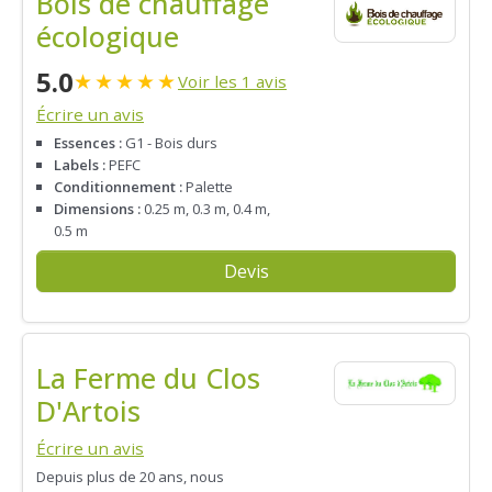
Bois de chauffage
écologique
5.0
★
★
★
★
★
Voir les 1 avis
Écrire un avis
Essences :
G1 - Bois durs
Labels :
PEFC
Conditionnement :
Palette
Dimensions :
0.25 m, 0.3 m, 0.4 m,
0.5 m
Devis
La Ferme du Clos
D'Artois
Écrire un avis
Depuis plus de 20 ans, nous