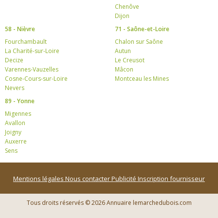
Chenôve
Dijon
58 - Nièvre
71 - Saône-et-Loire
Fourchambault
Chalon sur Saône
La Charité-sur-Loire
Autun
Decize
Le Creusot
Varennes-Vauzelles
Mâcon
Cosne-Cours-sur-Loire
Montceau les Mines
Nevers
89 - Yonne
Migennes
Avallon
Joigny
Auxerre
Sens
Mentions légales
Nous contacter
Publicité
Inscription fournisseur
Tous droits réservés © 2026 Annuaire lemarchedubois.com