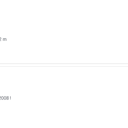
 2 m
008 !