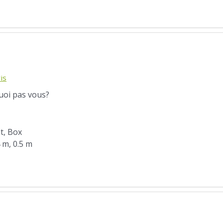
is
quoi pas vous?
ot, Box
4 m, 0.5 m