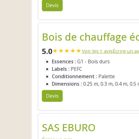
Devis
Bois de chauffage é
5.0
★
★
★
★
★
Voir les 1 avis
Écrire un av
Essences :
G1 - Bois durs
Labels :
PEFC
Conditionnement :
Palette
Dimensions :
0.25 m, 0.3 m, 0.4 m, 0.5
Devis
SAS EBURO