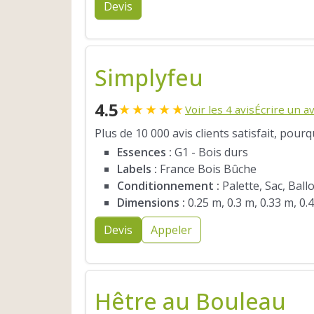
Devis
Simplyfeu
4.5
★
★
★
★
★
Voir les 4 avis
Écrire un av
Plus de 10 000 avis clients satisfait, pour
Essences :
G1 - Bois durs
Labels :
France Bois Bûche
Conditionnement :
Palette, Sac, Ball
Dimensions :
0.25 m, 0.3 m, 0.33 m, 0.
Devis
Appeler
Hêtre au Bouleau