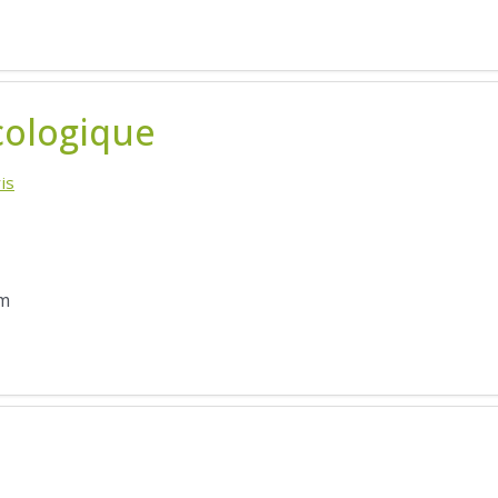
cologique
is
 m