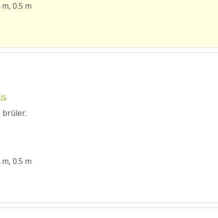
4 m, 0.5 m
is
 brûler.
4 m, 0.5 m