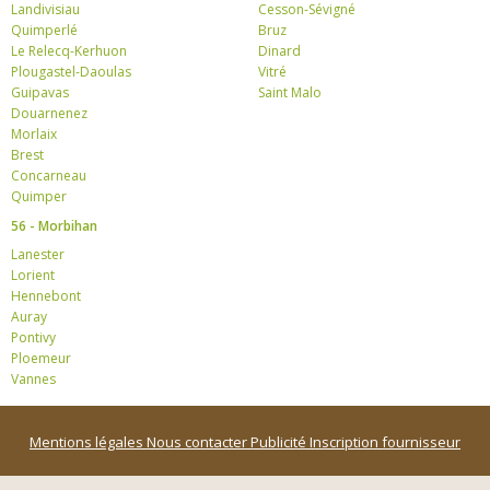
Landivisiau
Cesson-Sévigné
Quimperlé
Bruz
Le Relecq-Kerhuon
Dinard
Plougastel-Daoulas
Vitré
Guipavas
Saint Malo
Douarnenez
Morlaix
Brest
Concarneau
Quimper
56 - Morbihan
Lanester
Lorient
Hennebont
Auray
Pontivy
Ploemeur
Vannes
Mentions légales
Nous contacter
Publicité
Inscription fournisseur