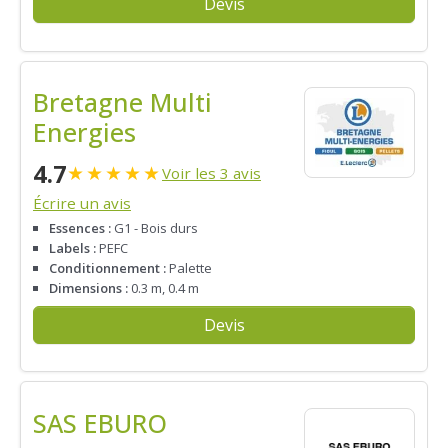
Devis
Bretagne Multi
Energies
4.7
★
★
★
★
★
Voir les 3 avis
Écrire un avis
Essences :
G1 - Bois durs
Labels :
PEFC
Conditionnement :
Palette
Dimensions :
0.3 m, 0.4 m
Devis
SAS EBURO