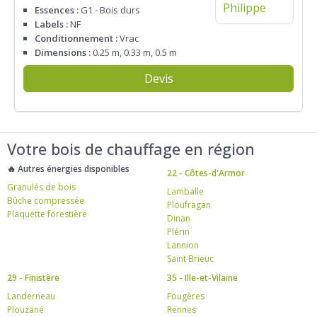
Essences :
G1 - Bois durs
Labels :
NF
Conditionnement :
Vrac
Dimensions :
0.25 m, 0.33 m, 0.5 m
Devis
Votre bois de chauffage en région
🔥 Autres énergies disponibles
22 - Côtes-d'Armor
Granulés de bois
Lamballe
Bûche compressée
Ploufragan
Plaquette forestière
Dinan
Plérin
Lannion
Saint Brieuc
29 - Finistère
35 - Ille-et-Vilaine
Landerneau
Fougères
Plouzané
Rennes