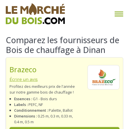
CHAUFFAGE AU BOIS
Comparez les fournisseurs de
Bois de chauffage à Dinan
FAQ
CALCULER SA CONSOMMATION
Brazeco
TROUVER SON FOURNISSEUR
Écrire un avis
Profitez des meilleurs prix de l'année
sur notre gamme bois de chauffage !
BLOG
Essences :
G1 - Bois durs
Labels :
PEFC, NF
ESPACE PRO
Conditionnement :
Palette, Ballot
Dimensions :
0.25 m, 0.3 m, 0.33 m,
0.4 m, 0.5 m