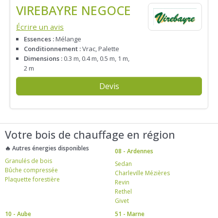
VIREBAYRE NEGOCE
Écrire un avis
Essences :
Mélange
Conditionnement :
Vrac, Palette
Dimensions :
0.3 m, 0.4 m, 0.5 m, 1 m,
2 m
Devis
Votre bois de chauffage en région
🔥 Autres énergies disponibles
08 - Ardennes
Granulés de bois
Sedan
Bûche compressée
Charleville Mézières
Plaquette forestière
Revin
Rethel
Givet
10 - Aube
51 - Marne