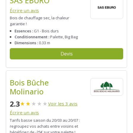
SAS EBURO
Écrire un avis
Bois de chauffage sec, la chaleur
garantie !
Essences :
G1 - Bois durs
Conditionnement :
Palette, Big Bag
Dimensions :
0.33 m
Devis
Bois Bûche
Molinario
2.3
★
★
★
★
★
Voir les 3 avis
Écrire un avis
Tarifs basse saison du 20/03 au 20/07 :
regroupez vos achats entre voisins et
bénéficiez de -25€ sur votre palette !