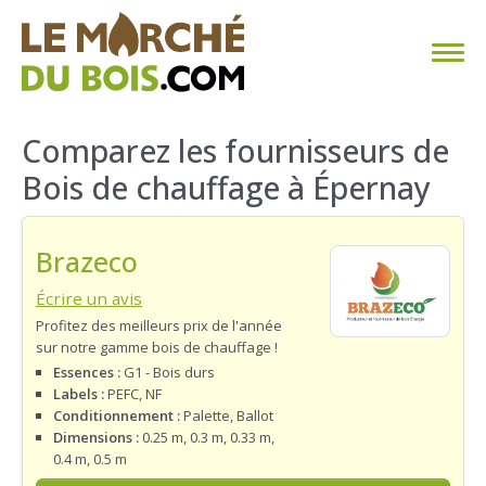
CHAUFFAGE AU BOIS
Comparez les fournisseurs de
Bois de chauffage à Épernay
FAQ
CALCULER SA CONSOMMATION
Brazeco
TROUVER SON FOURNISSEUR
Écrire un avis
Profitez des meilleurs prix de l'année
sur notre gamme bois de chauffage !
BLOG
Essences :
G1 - Bois durs
Labels :
PEFC, NF
ESPACE PRO
Conditionnement :
Palette, Ballot
Dimensions :
0.25 m, 0.3 m, 0.33 m,
0.4 m, 0.5 m