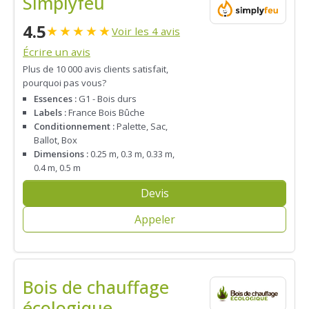
Simplyfeu
4.5
★
★
★
★
★
Voir les 4 avis
Écrire un avis
Plus de 10 000 avis clients satisfait,
pourquoi pas vous?
Essences :
G1 - Bois durs
Labels :
France Bois Bûche
Conditionnement :
Palette, Sac,
Ballot, Box
Dimensions :
0.25 m, 0.3 m, 0.33 m,
0.4 m, 0.5 m
Devis
Appeler
Bois de chauffage
écologique