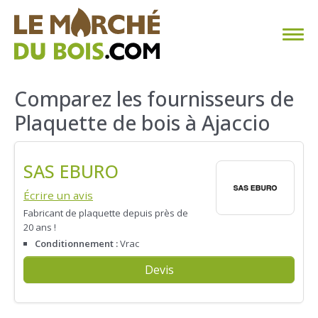
CHAUFFAGE AU BOIS
Comparez les fournisseurs de
Plaquette de bois à Ajaccio
FAQ
CALCULER SA CONSOMMATION
SAS EBURO
TROUVER SON FOURNISSEUR
Écrire un avis
Fabricant de plaquette depuis près de
20 ans !
BLOG
Conditionnement :
Vrac
ESPACE PRO
Devis