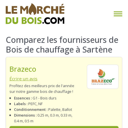
CHAUFFAGE AU BOIS
Comparez les fournisseurs de
Bois de chauffage à Sartène
FAQ
CALCULER SA CONSOMMATION
Brazeco
TROUVER SON FOURNISSEUR
Écrire un avis
Profitez des meilleurs prix de l'année
sur notre gamme bois de chauffage !
BLOG
Essences :
G1 - Bois durs
Labels :
PEFC, NF
ESPACE PRO
Conditionnement :
Palette, Ballot
Dimensions :
0.25 m, 0.3 m, 0.33 m,
0.4 m, 0.5 m