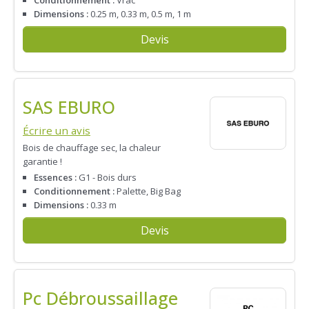
Dimensions :
0.25 m, 0.33 m, 0.5 m, 1 m
Devis
SAS EBURO
Écrire un avis
Bois de chauffage sec, la chaleur
garantie !
Essences :
G1 - Bois durs
Conditionnement :
Palette, Big Bag
Dimensions :
0.33 m
Devis
Pc Débroussaillage