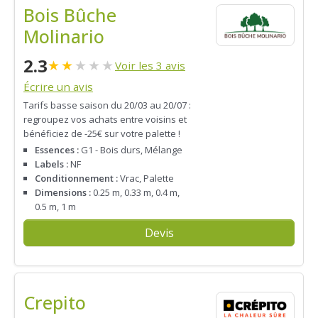
Bois Bûche
Molinario
2.3
★
★
★
★
★
Voir les 3 avis
Écrire un avis
Tarifs basse saison du 20/03 au 20/07 :
regroupez vos achats entre voisins et
bénéficiez de -25€ sur votre palette !
Essences :
G1 - Bois durs, Mélange
Labels :
NF
Conditionnement :
Vrac, Palette
Dimensions :
0.25 m, 0.33 m, 0.4 m,
0.5 m, 1 m
Devis
Crepito