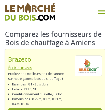
CHAUFFAGE AU BOIS
Comparez les fournisseurs de
Bois de chauffage à Amiens
FAQ
CALCULER SA CONSOMMATION
Brazeco
TROUVER SON FOURNISSEUR
Écrire un avis
Profitez des meilleurs prix de l'année
sur notre gamme bois de chauffage !
BLOG
Essences :
G1 - Bois durs
Labels :
PEFC, NF
ESPACE PRO
Conditionnement :
Palette, Ballot
Dimensions :
0.25 m, 0.3 m, 0.33 m,
0.4 m, 0.5 m