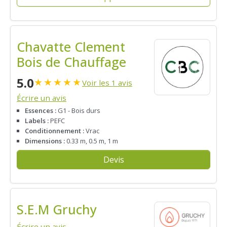
Chavatte Clement
Bois de Chauffage
5.0
★
★
★
★
★
Voir les 1 avis
Écrire un avis
Essences :
G1 - Bois durs
Labels :
PEFC
Conditionnement :
Vrac
Dimensions :
0.33 m, 0.5 m, 1 m
Devis
S.E.M Gruchy
Écrire un avis