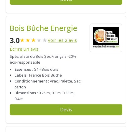
Bois Bûche Energie
3.0
★
★
★
★
★
Voir les 2 avis
Écrire un avis
Spécialiste du Bois Sec Français -20%
éco-responsable
Essences :
G1 - Bois durs
Labels :
France Bois Bûche
Conditionnement :
Vrac, Palette, Sac,
carton
Dimensions :
0.25 m, 0.3 m, 0.33 m,
0.4 m
Devis