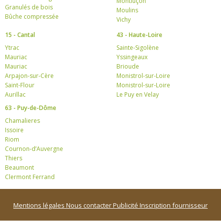
Montluçon
Granulés de bois
Moulins
Bûche compressée
Vichy
15 - Cantal
43 - Haute-Loire
Ytrac
Sainte-Sigolène
Mauriac
Yssingeaux
Mauriac
Brioude
Arpajon-sur-Cère
Monistrol-sur-Loire
Saint-Flour
Monistrol-sur-Loire
Aurillac
Le Puy en Velay
63 - Puy-de-Dôme
Chamalieres
Issoire
Riom
Cournon-d’Auvergne
Thiers
Beaumont
Clermont Ferrand
Mentions légales
Nous contacter
Publicité
Inscription fournisseur