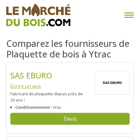
CHAUFFAGE AU BOIS
Comparez les fournisseurs de
Plaquette de bois à Ytrac
FAQ
CALCULER SA CONSOMMATION
SAS EBURO
TROUVER SON FOURNISSEUR
Écrire un avis
Fabricant de plaquette depuis près de
20 ans !
BLOG
Conditionnement :
Vrac
ESPACE PRO
Devis