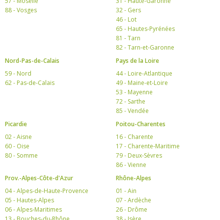
57 - Moselle
31 - Haute-Garonne
88 - Vosges
32 - Gers
46 - Lot
65 - Hautes-Pyrénées
81 - Tarn
82 - Tarn-et-Garonne
Nord-Pas-de-Calais
Pays de la Loire
59 - Nord
44 - Loire-Atlantique
62 - Pas-de-Calais
49 - Maine-et-Loire
53 - Mayenne
72 - Sarthe
85 - Vendée
Picardie
Poitou-Charentes
02 - Aisne
16 - Charente
60 - Oise
17 - Charente-Maritime
80 - Somme
79 - Deux-Sèvres
86 - Vienne
Prov.-Alpes-Côte-d'Azur
Rhône-Alpes
04 - Alpes-de-Haute-Provence
01 - Ain
05 - Hautes-Alpes
07 - Ardèche
06 - Alpes-Maritimes
26 - Drôme
13 - Bouches-du-Rhône
38 - Isère