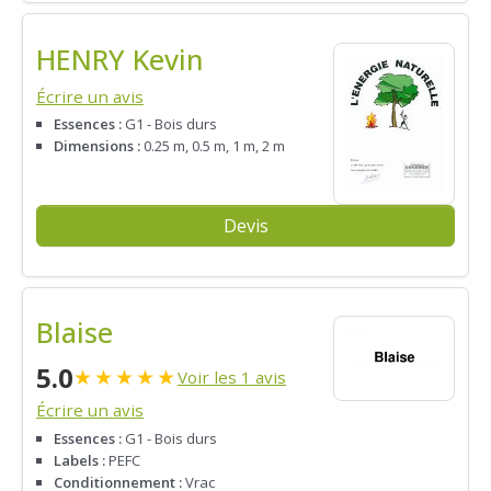
HENRY Kevin
Écrire un avis
Essences :
G1 - Bois durs
Dimensions :
0.25 m, 0.5 m, 1 m, 2 m
Devis
Blaise
5.0
★
★
★
★
★
Voir les 1 avis
Écrire un avis
Essences :
G1 - Bois durs
Labels :
PEFC
Conditionnement :
Vrac