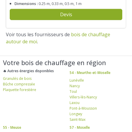
Dimensions :
0.25 m, 0.33 m, 0.5 m, 1 m
Devis
Voir tous les fournisseurs de
bois de chauffage
autour de moi
.
Votre bois de chauffage en région
🔥 Autres énergies disponibles
54 - Meurthe-et-Moselle
Granulés de bois
Lunéville
Bûche compressée
Nancy
Plaquette forestière
Toul
Villers-lès-Nancy
Laxou
Pont-à-Mousson
Longwy
Saint-Max
55 - Meuse
57 - Moselle