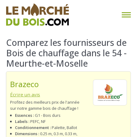
CHAUFFAGE AU BOIS
Comparez les fournisseurs de
Bois de chauffage dans le 54 -
FAQ
Meurthe-et-Moselle
CALCULER SA CONSOMMATION
Brazeco
TROUVER SON FOURNISSEUR
Écrire un avis
BLOG
Profitez des meilleurs prix de l'année
sur notre gamme bois de chauffage !
ESPACE PRO
Essences :
G1 - Bois durs
Labels :
PEFC, NF
Conditionnement :
Palette, Ballot
Dimensions :
0.25 m, 0.3 m, 0.33 m,