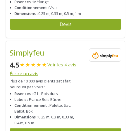
Essences :
Mélange
Conditionnement :
Vrac
Dimensions :
0.25 m, 0.33 m, 0.5 m, 1 m
Devis
Simplyfeu
4.5
★
★
★
★
★
Voir les 4 avis
Écrire un avis
Plus de 10 000 avis clients satisfait,
pourquoi pas vous?
Essences :
G1 - Bois durs
Labels :
France Bois Bûche
Conditionnement :
Palette, Sac,
Ballot, Box
Dimensions :
0.25 m, 0.3 m, 0.33 m,
0.4 m, 0.5 m