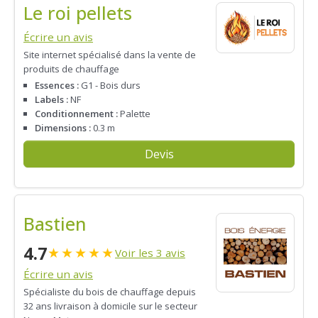
Le roi pellets
Écrire un avis
Site internet spécialisé dans la vente de
produits de chauffage
Essences :
G1 - Bois durs
Labels :
NF
Conditionnement :
Palette
Dimensions :
0.3 m
Devis
Bastien
4.7
★
★
★
★
★
Voir les 3 avis
Écrire un avis
Spécialiste du bois de chauffage depuis
32 ans livraison à domicile sur le secteur