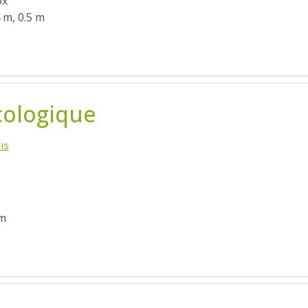
ox
4 m, 0.5 m
cologique
is
 m