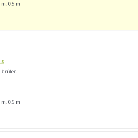
4 m, 0.5 m
is
 brûler.
4 m, 0.5 m