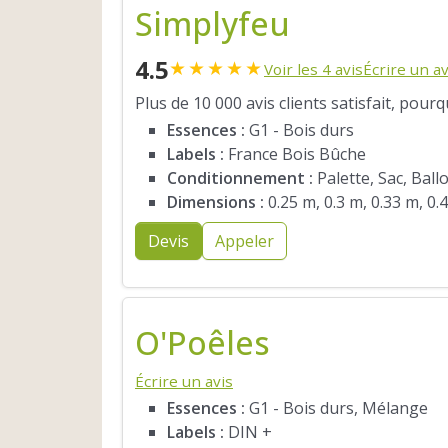
Simplyfeu
4.5
★
★
★
★
★
Voir les 4 avis
Écrire un av
Plus de 10 000 avis clients satisfait, pour
Essences :
G1 - Bois durs
Labels :
France Bois Bûche
Conditionnement :
Palette, Sac, Ball
Dimensions :
0.25 m, 0.3 m, 0.33 m, 0.
Devis
Appeler
O'Poêles
Écrire un avis
Essences :
G1 - Bois durs, Mélange
Labels :
DIN +