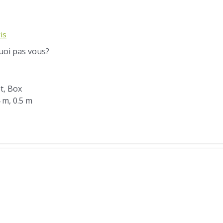
is
quoi pas vous?
ot, Box
4 m, 0.5 m