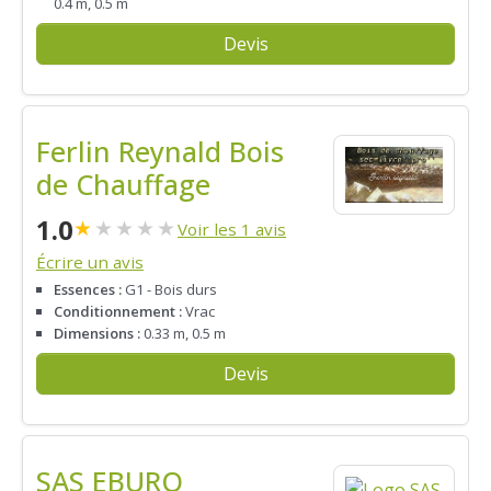
0.4 m, 0.5 m
Devis
Ferlin Reynald Bois
de Chauffage
1.0
★
★
★
★
★
Voir les 1 avis
Écrire un avis
Essences :
G1 - Bois durs
Conditionnement :
Vrac
Dimensions :
0.33 m, 0.5 m
Devis
SAS EBURO