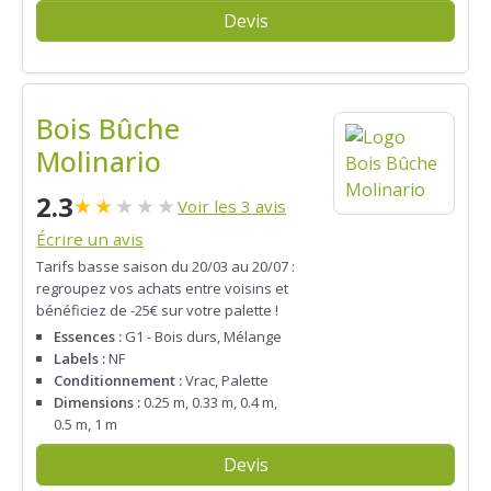
Devis
Bois Bûche
Molinario
2.3
★
★
★
★
★
Voir les 3 avis
Écrire un avis
Tarifs basse saison du 20/03 au 20/07 :
regroupez vos achats entre voisins et
bénéficiez de -25€ sur votre palette !
Essences :
G1 - Bois durs, Mélange
Labels :
NF
Conditionnement :
Vrac, Palette
Dimensions :
0.25 m, 0.33 m, 0.4 m,
0.5 m, 1 m
Devis