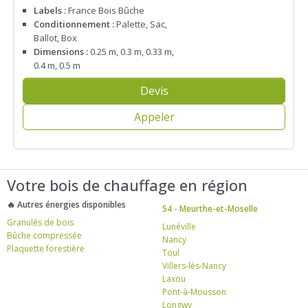
Labels :
France Bois Bûche
Conditionnement :
Palette, Sac,
Ballot, Box
Dimensions :
0.25 m, 0.3 m, 0.33 m,
0.4 m, 0.5 m
Devis
Appeler
Votre bois de chauffage en région
🔥 Autres énergies disponibles
54 - Meurthe-et-Moselle
Granulés de bois
Lunéville
Bûche compressée
Nancy
Plaquette forestière
Toul
Villers-lès-Nancy
Laxou
Pont-à-Mousson
Longwy