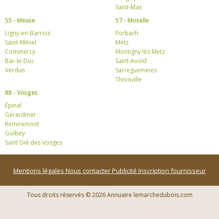
Saint-Max
55 - Meuse
57 - Moselle
Ligny-en-Barrois
Forbach
Saint-Mihiel
Metz
Commercy
Montigny lès Metz
Bar-le-Duc
Saint-Avold
Verdun
Sarreguemines
Thionville
88 - Vosges
Épinal
Gérardmer
Remiremont
Golbey
Saint Dié des Vosges
Mentions légales
Nous contacter
Publicité
Inscription fournisseur
Tous droits réservés © 2026 Annuaire lemarchedubois.com