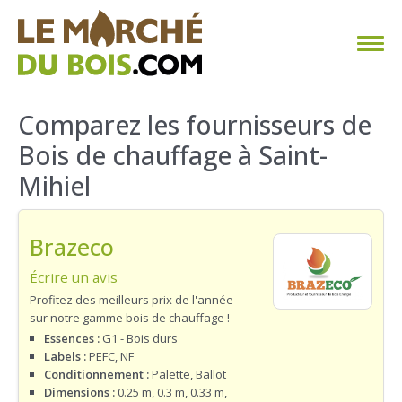
CHAUFFAGE AU BOIS
Comparez les fournisseurs de
Bois de chauffage à Saint-
FAQ
Mihiel
CALCULER SA CONSOMMATION
Brazeco
TROUVER SON FOURNISSEUR
Écrire un avis
BLOG
Profitez des meilleurs prix de l'année
sur notre gamme bois de chauffage !
ESPACE PRO
Essences :
G1 - Bois durs
Labels :
PEFC, NF
Conditionnement :
Palette, Ballot
Dimensions :
0.25 m, 0.3 m, 0.33 m,