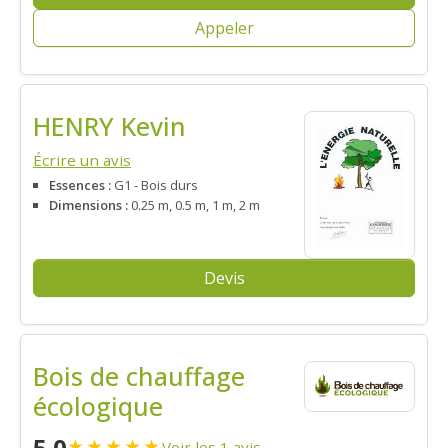
Appeler
HENRY Kevin
Écrire un avis
Essences :
G1 - Bois durs
Dimensions :
0.25 m, 0.5 m, 1 m, 2 m
Devis
Bois de chauffage
écologique
5.0
★
★
★
★
★
Voir les 1 avis