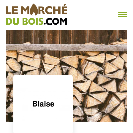
CHAUFFAGE AU BOIS
FAQ
CALCULER SA CONSOMMATION
TROUVER SON FOURNISSEUR
BLOG
ESPACE PRO