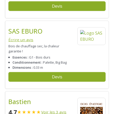
Devis
SAS EBURO
Écrire un avis
Bois de chauffage sec, la chaleur
garantie !
Essences :
G1 - Bois durs
Conditionnement :
Palette, Big Bag
Dimensions :
0.33 m
Devis
Bastien
4.7
★
★
★
★
★
Voir les 3 avis