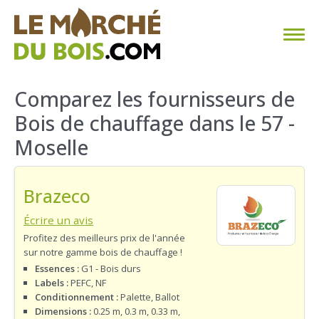
CHAUFFAGE AU BOIS
Comparez les fournisseurs de
Bois de chauffage dans le 57 -
FAQ
Moselle
CALCULER SA CONSOMMATION
Brazeco
TROUVER SON FOURNISSEUR
Écrire un avis
BLOG
Profitez des meilleurs prix de l'année
sur notre gamme bois de chauffage !
ESPACE PRO
Essences :
G1 - Bois durs
Labels :
PEFC, NF
Conditionnement :
Palette, Ballot
Dimensions :
0.25 m, 0.3 m, 0.33 m,