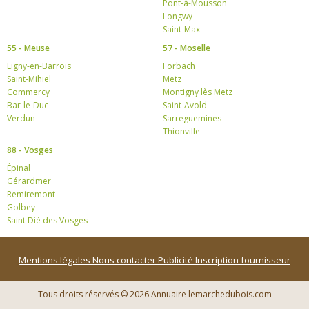
Pont-à-Mousson
Longwy
Saint-Max
55 - Meuse
57 - Moselle
Ligny-en-Barrois
Forbach
Saint-Mihiel
Metz
Commercy
Montigny lès Metz
Bar-le-Duc
Saint-Avold
Verdun
Sarreguemines
Thionville
88 - Vosges
Épinal
Gérardmer
Remiremont
Golbey
Saint Dié des Vosges
Mentions légales
Nous contacter
Publicité
Inscription fournisseur
Tous droits réservés © 2026 Annuaire lemarchedubois.com