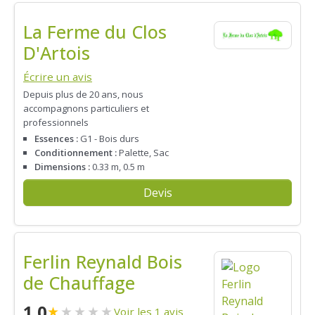
La Ferme du Clos
D'Artois
Écrire un avis
Depuis plus de 20 ans, nous
accompagnons particuliers et
professionnels
Essences :
G1 - Bois durs
Conditionnement :
Palette, Sac
Dimensions :
0.33 m, 0.5 m
Devis
Ferlin Reynald Bois
de Chauffage
1.0
★
★
★
★
★
Voir les 1 avis