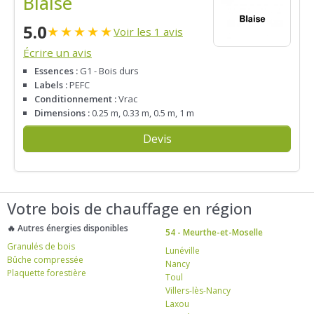
Blaise
5.0
★
★
★
★
★
Voir les 1 avis
Écrire un avis
Essences :
G1 - Bois durs
Labels :
PEFC
Conditionnement :
Vrac
Dimensions :
0.25 m, 0.33 m, 0.5 m, 1 m
Devis
Votre bois de chauffage en région
🔥 Autres énergies disponibles
54 - Meurthe-et-Moselle
Granulés de bois
Lunéville
Bûche compressée
Nancy
Plaquette forestière
Toul
Villers-lès-Nancy
Laxou