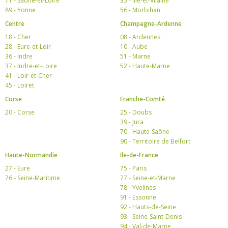
71 - Saône-et-Loire
35 - Ille-et-Vilaine
89 - Yonne
56 - Morbihan
Centre
Champagne-Ardenne
18 - Cher
08 - Ardennes
28 - Eure-et-Loir
10 - Aube
36 - Indre
51 - Marne
37 - Indre-et-Loire
52 - Haute-Marne
41 - Loir-et-Cher
45 - Loiret
Corse
Franche-Comté
20 - Corse
25 - Doubs
39 - Jura
70 - Haute-Saône
90 - Territoire de Belfort
Haute-Normandie
Ile-de-France
27 - Eure
75 - Paris
76 - Seine-Maritime
77 - Seine-et-Marne
78 - Yvelines
91 - Essonne
92 - Hauts-de-Seine
93 - Seine-Saint-Denis
94 - Val-de-Marne