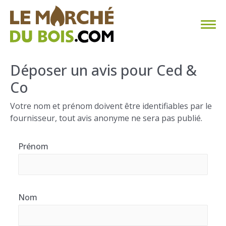
CHAUFFAGE AU BOIS
Déposer un avis pour Ced &
Co
FAQ
Votre nom et prénom doivent être identifiables par le
CALCULER SA CONSOMMATION
fournisseur, tout avis anonyme ne sera pas publié.
TROUVER SON FOURNISSEUR
Prénom
BLOG
ESPACE PRO
Nom