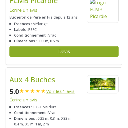
FCMB Picardie
Écrire un avis
Bûcheron de Père en Fils depuis 12 ans
Essences :
Mélange
Labels :
PEFC
Conditionnement :
Vrac
Dimensions :
0.33 m, 0.5 m
Devis
Aux 4 Buches
5.0
★
★
★
★
★
Voir les 1 avis
Écrire un avis
Essences :
G1 - Bois durs
Conditionnement :
Vrac
Dimensions :
0.25 m, 0.3 m, 0.33 m,
0.4 m, 0.5 m, 1 m, 2 m