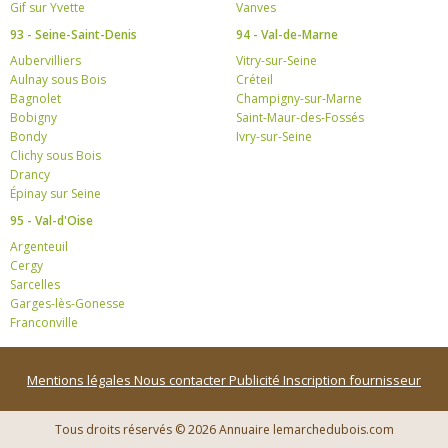
Gif sur Yvette
Vanves
93 - Seine-Saint-Denis
94 - Val-de-Marne
Aubervilliers
Vitry-sur-Seine
Aulnay sous Bois
Créteil
Bagnolet
Champigny-sur-Marne
Bobigny
Saint-Maur-des-Fossés
Bondy
Ivry-sur-Seine
Clichy sous Bois
Drancy
Épinay sur Seine
95 - Val-d'Oise
Argenteuil
Cergy
Sarcelles
Garges-lès-Gonesse
Franconville
Mentions légales
Nous contacter
Publicité
Inscription fournisseur
Tous droits réservés © 2026 Annuaire lemarchedubois.com