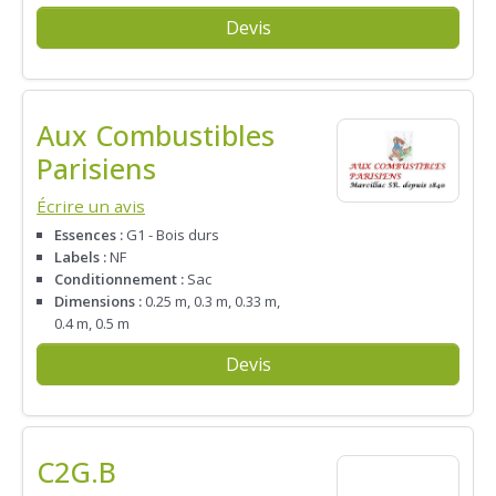
Devis
Aux Combustibles
Parisiens
Écrire un avis
Essences :
G1 - Bois durs
Labels :
NF
Conditionnement :
Sac
Dimensions :
0.25 m, 0.3 m, 0.33 m,
0.4 m, 0.5 m
Devis
C2G.B