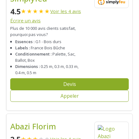
4.5
★
★
★
★
★
Voir les 4 avis
Écrire un avis
Plus de 10 000 avis clients satisfait,
pourquoi pas vous?
Essences :
G1 - Bois durs
Labels :
France Bois Bûche
Conditionnement :
Palette, Sac,
Ballot, Box
Dimensions :
0.25 m, 0.3 m, 0.33 m,
0.4 m, 0.5 m
Devis
Appeler
Abazi Florim
★
★
★
★
★