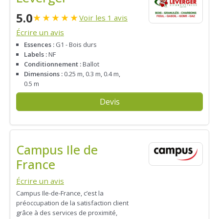
5.0
★
★
★
★
★
Voir les 1 avis
Écrire un avis
Essences :
G1 - Bois durs
Labels :
NF
Conditionnement :
Ballot
Dimensions :
0.25 m, 0.3 m, 0.4 m,
0.5 m
Devis
Campus Ile de
France
Écrire un avis
Campus Ile-de-France, c’est la
préoccupation de la satisfaction client
grâce à des services de proximité,