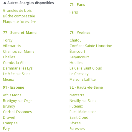
🔥 Autres énergies disponibles
75 - Paris
Granulés de bois
Paris
Bûche compressée
Plaquette forestière
77 - Seine-et-Marne
78 - Yvelines
Torcy
Chatou
Villeparisis
Conflans Sainte Honorine
Champs sur Marne
Élancourt
Chelles
Guyancourt
Combs la Ville
Houilles
Dammarie lès Lys
La Celle Saint Cloud
Le Mée sur Seine
Le Chesnay
Meaux
Maisons Laffitte
91 - Essonne
92 - Hauts-de-Seine
Athis Mons
Nanterre
Brétigny sur Orge
Neuilly sur Seine
Brunoy
Puteaux
Corbeil Essonnes
Rueil Malmaison
Draveil
Saint Cloud
Étampes
Sèvres
Évry
Suresnes