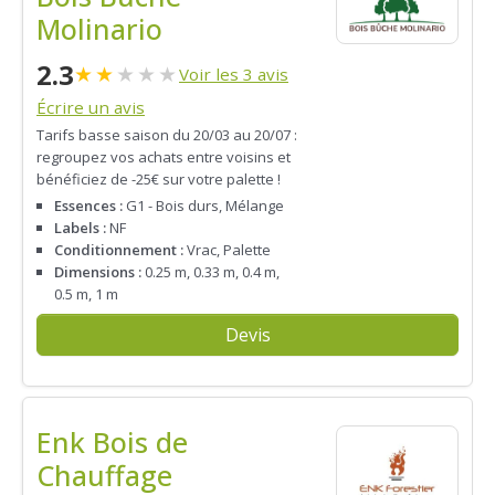
Molinario
2.3
★
★
★
★
★
Voir les 3 avis
Écrire un avis
Tarifs basse saison du 20/03 au 20/07 :
regroupez vos achats entre voisins et
bénéficiez de -25€ sur votre palette !
Essences :
G1 - Bois durs, Mélange
Labels :
NF
Conditionnement :
Vrac, Palette
Dimensions :
0.25 m, 0.33 m, 0.4 m,
0.5 m, 1 m
Devis
Enk Bois de
Chauffage