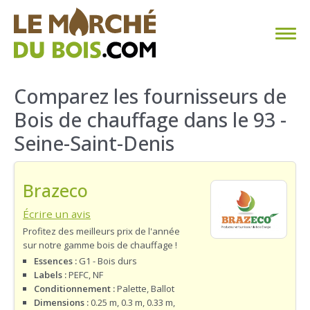
CHAUFFAGE AU BOIS
Comparez les fournisseurs de
Bois de chauffage dans le 93 -
FAQ
Seine-Saint-Denis
CALCULER SA CONSOMMATION
Brazeco
TROUVER SON FOURNISSEUR
Écrire un avis
BLOG
Profitez des meilleurs prix de l'année
sur notre gamme bois de chauffage !
ESPACE PRO
Essences :
G1 - Bois durs
Labels :
PEFC, NF
Conditionnement :
Palette, Ballot
Dimensions :
0.25 m, 0.3 m, 0.33 m,