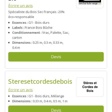
Écrire un avis
Spécialiste du Bois Sec Français -20%
éco-responsable
Essences :
G1 - Bois durs
Labels :
France Bois Bûche
Conditionnement :
Vrac, Palette, Sac,
carton
Dimensions :
0.25 m, 0.3 m, 0.33 m,
0.4 m
Devis
Steresetcordesdebois
Écrire un avis
Essences :
G1 - Bois durs, Mélange
Dimensions :
0.33 m, 0.4 m, 0.5 m, 1 m
Devis