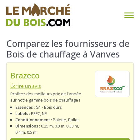
CHAUFFAGE AU BOIS
Comparez les fournisseurs de
Bois de chauffage à Vanves
FAQ
CALCULER SA CONSOMMATION
Brazeco
TROUVER SON FOURNISSEUR
Écrire un avis
Profitez des meilleurs prix de l'année
sur notre gamme bois de chauffage !
BLOG
Essences :
G1 - Bois durs
Labels :
PEFC, NF
ESPACE PRO
Conditionnement :
Palette, Ballot
Dimensions :
0.25 m, 0.3 m, 0.33 m,
0.4 m, 0.5 m