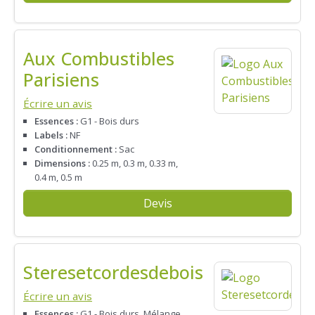
Aux Combustibles
Parisiens
Écrire un avis
Essences :
G1 - Bois durs
Labels :
NF
Conditionnement :
Sac
Dimensions :
0.25 m, 0.3 m, 0.33 m,
0.4 m, 0.5 m
Devis
Steresetcordesdebois
Écrire un avis
Essences :
G1 - Bois durs, Mélange