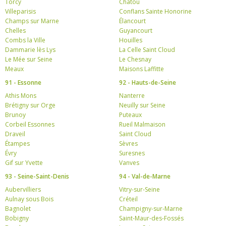
Torcy
Chatou
Villeparisis
Conflans Sainte Honorine
Champs sur Marne
Élancourt
Chelles
Guyancourt
Combs la Ville
Houilles
Dammarie lès Lys
La Celle Saint Cloud
Le Mée sur Seine
Le Chesnay
Meaux
Maisons Laffitte
91 - Essonne
92 - Hauts-de-Seine
Athis Mons
Nanterre
Brétigny sur Orge
Neuilly sur Seine
Brunoy
Puteaux
Corbeil Essonnes
Rueil Malmaison
Draveil
Saint Cloud
Étampes
Sèvres
Évry
Suresnes
Gif sur Yvette
Vanves
93 - Seine-Saint-Denis
94 - Val-de-Marne
Aubervilliers
Vitry-sur-Seine
Aulnay sous Bois
Créteil
Bagnolet
Champigny-sur-Marne
Bobigny
Saint-Maur-des-Fossés