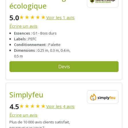
écologique
5.0
★
★
★
★
★
Voir les 1 avis
Écrire un avis
Essences :
G1 - Bois durs
Labels :
PEFC
Conditionnement :
Palette
Dimensions :
0.25 m, 0.3 m, 0.4 m,
0.5 m
Devis
Simplyfeu
4.5
★
★
★
★
★
Voir les 4 avis
Écrire un avis
Plus de 10 000 avis clients satisfait,
pourquoi pas vous?