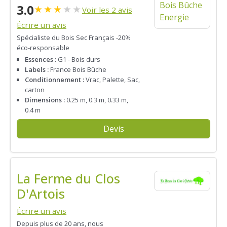
3.0
★
★
★
★
★
Voir les 2 avis
Écrire un avis
Spécialiste du Bois Sec Français -20%
éco-responsable
Essences :
G1 - Bois durs
Labels :
France Bois Bûche
Conditionnement :
Vrac, Palette, Sac,
carton
Dimensions :
0.25 m, 0.3 m, 0.33 m,
0.4 m
Devis
La Ferme du Clos
D'Artois
Écrire un avis
Depuis plus de 20 ans, nous