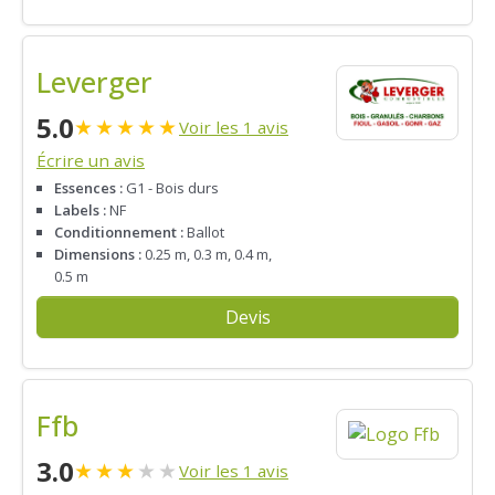
Leverger
5.0
★
★
★
★
★
Voir les 1 avis
Écrire un avis
Essences :
G1 - Bois durs
Labels :
NF
Conditionnement :
Ballot
Dimensions :
0.25 m, 0.3 m, 0.4 m,
0.5 m
Devis
Ffb
3.0
★
★
★
★
★
Voir les 1 avis