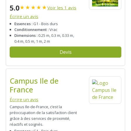
5.0
★
★
★
★
★
Voir les 1 avis
Écrire un avis
Essences :
G1 - Bois durs
Conditionnement :
Vrac
Dimensions :
0.25 m, 0.3 m, 0.33 m,
0.4 m, 0.5 m, 1 m, 2 m
Devis
Campus Ile de
France
Écrire un avis
Campus Ile-de-France, c’est la
préoccupation de la satisfaction client
grâce à des services de proximité,
réactifs et soignés.
Essences :
G1 - Bois durs