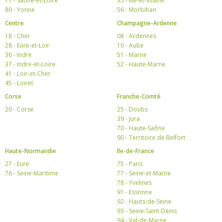
71 - Saône-et-Loire
35 - Ille-et-Vilaine
89 - Yonne
56 - Morbihan
Centre
Champagne-Ardenne
18 - Cher
08 - Ardennes
28 - Eure-et-Loir
10 - Aube
36 - Indre
51 - Marne
37 - Indre-et-Loire
52 - Haute-Marne
41 - Loir-et-Cher
45 - Loiret
Corse
Franche-Comté
20 - Corse
25 - Doubs
39 - Jura
70 - Haute-Saône
90 - Territoire de Belfort
Haute-Normandie
Ile-de-France
27 - Eure
75 - Paris
76 - Seine-Maritime
77 - Seine-et-Marne
78 - Yvelines
91 - Essonne
92 - Hauts-de-Seine
93 - Seine-Saint-Denis
94 - Val-de-Marne