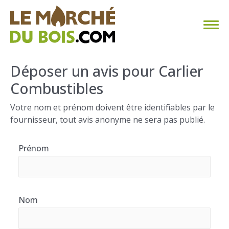
CHAUFFAGE AU BOIS
Déposer un avis pour Carlier
Combustibles
FAQ
Votre nom et prénom doivent être identifiables par le
CALCULER SA CONSOMMATION
fournisseur, tout avis anonyme ne sera pas publié.
TROUVER SON FOURNISSEUR
Prénom
BLOG
ESPACE PRO
Nom