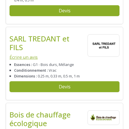
Devis
SARL TREDANT et
FILS
Écrire un avis
Essences :
G1 - Bois durs, Mélange
Conditionnement :
Vrac
Dimensions :
0.25 m, 0.33 m, 0.5 m, 1 m
Devis
Bois de chauffage
écologique