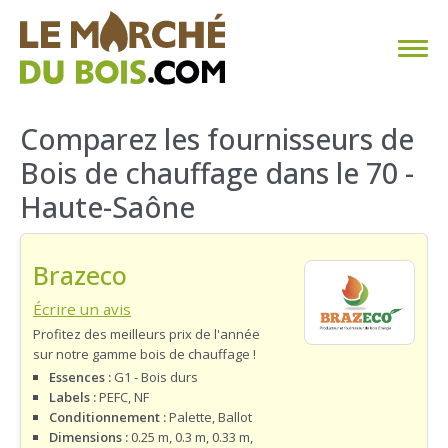
CHAUFFAGE AU BOIS
Comparez les fournisseurs de
Bois de chauffage dans le 70 -
FAQ
Haute-Saône
CALCULER SA CONSOMMATION
Brazeco
TROUVER SON FOURNISSEUR
Écrire un avis
BLOG
Profitez des meilleurs prix de l'année
sur notre gamme bois de chauffage !
ESPACE PRO
Essences :
G1 - Bois durs
Labels :
PEFC, NF
Conditionnement :
Palette, Ballot
Dimensions :
0.25 m, 0.3 m, 0.33 m,