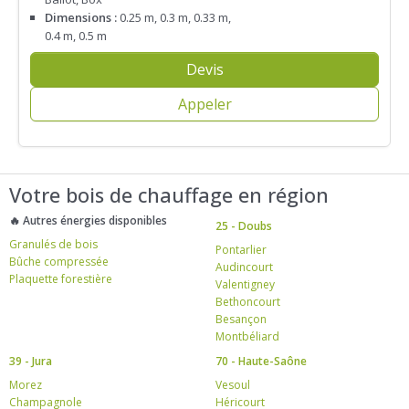
Dimensions :
0.25 m, 0.3 m, 0.33 m,
0.4 m, 0.5 m
Devis
Appeler
Votre bois de chauffage en région
🔥 Autres énergies disponibles
25 - Doubs
Granulés de bois
Pontarlier
Bûche compressée
Audincourt
Plaquette forestière
Valentigney
Bethoncourt
Besançon
Montbéliard
39 - Jura
70 - Haute-Saône
Morez
Vesoul
Champagnole
Héricourt