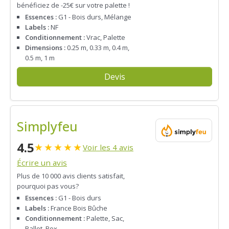
bénéficiez de -25€ sur votre palette !
Essences :
G1 - Bois durs, Mélange
Labels :
NF
Conditionnement :
Vrac, Palette
Dimensions :
0.25 m, 0.33 m, 0.4 m,
0.5 m, 1 m
Devis
Simplyfeu
4.5
★
★
★
★
★
Voir les 4 avis
Écrire un avis
Plus de 10 000 avis clients satisfait,
pourquoi pas vous?
Essences :
G1 - Bois durs
Labels :
France Bois Bûche
Conditionnement :
Palette, Sac,
Ballot, Box