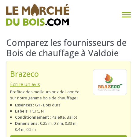
CHAUFFAGE AU BOIS
Comparez les fournisseurs de
Bois de chauffage à Valdoie
FAQ
CALCULER SA CONSOMMATION
Brazeco
TROUVER SON FOURNISSEUR
Écrire un avis
Profitez des meilleurs prix de l'année
sur notre gamme bois de chauffage !
BLOG
Essences :
G1 - Bois durs
Labels :
PEFC, NF
ESPACE PRO
Conditionnement :
Palette, Ballot
Dimensions :
0.25 m, 0.3 m, 0.33 m,
0.4 m, 0.5 m