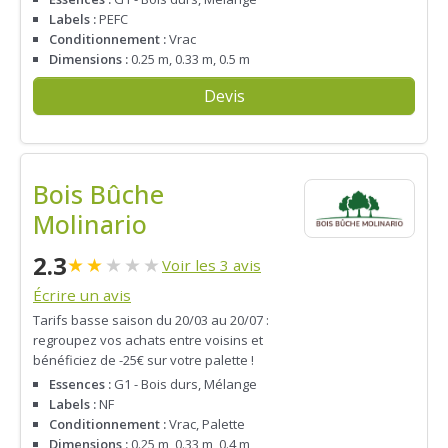
Labels :
PEFC
Conditionnement :
Vrac
Dimensions :
0.25 m, 0.33 m, 0.5 m
Devis
Bois Bûche
Molinario
2.3
★
★
★
★
★
Voir les 3 avis
Écrire un avis
Tarifs basse saison du 20/03 au 20/07 :
regroupez vos achats entre voisins et
bénéficiez de -25€ sur votre palette !
Essences :
G1 - Bois durs, Mélange
Labels :
NF
Conditionnement :
Vrac, Palette
Dimensions :
0.25 m, 0.33 m, 0.4 m,