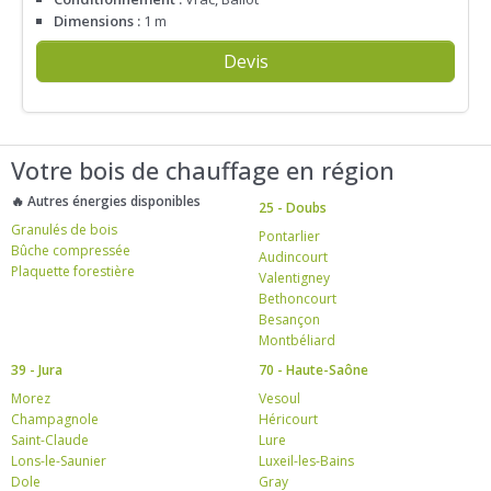
Dimensions :
1 m
Devis
Votre bois de chauffage en région
🔥 Autres énergies disponibles
25 - Doubs
Granulés de bois
Pontarlier
Bûche compressée
Audincourt
Plaquette forestière
Valentigney
Bethoncourt
Besançon
Montbéliard
39 - Jura
70 - Haute-Saône
Morez
Vesoul
Champagnole
Héricourt
Saint-Claude
Lure
Lons-le-Saunier
Luxeil-les-Bains
Dole
Gray