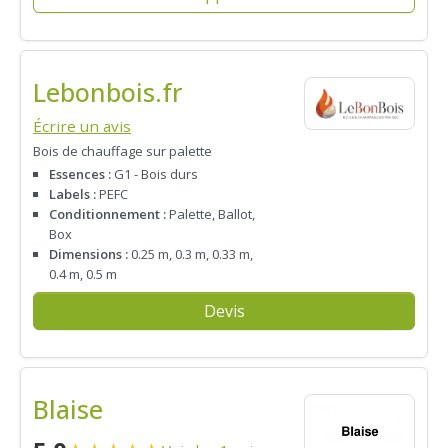
Lebonbois.fr
Écrire un avis
Bois de chauffage sur palette
Essences :
G1 - Bois durs
Labels :
PEFC
Conditionnement :
Palette, Ballot,
Box
Dimensions :
0.25 m, 0.3 m, 0.33 m,
0.4 m, 0.5 m
Devis
Blaise