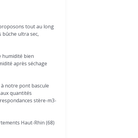
 proposons tout au long
s bûche ultra sec,
e humidité bien
umidité après séchage
 à notre pont bascule
 aux quantités
orrespondances stère-m3-
artements Haut-Rhin (68)