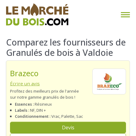
CHAUFFAGE AU BOIS
Comparez les fournisseurs de
Granulés de bois à Valdoie
FAQ
CALCULER SA CONSOMMATION
Brazeco
TROUVER SON FOURNISSEUR
Écrire un avis
Profitez des meilleurs prix de l'année
sur notre gamme granulés de bois !
BLOG
Essences :
Résineux
Labels :
NF, DIN +
ESPACE PRO
Conditionnement :
Vrac, Palette, Sac
Devis