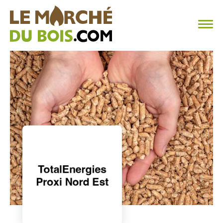
CHAUFFAGE AU BOIS
FAQ
CALCULER SA CONSOMMATION
TROUVER SON FOURNISSEUR
BLOG
ESPACE PRO