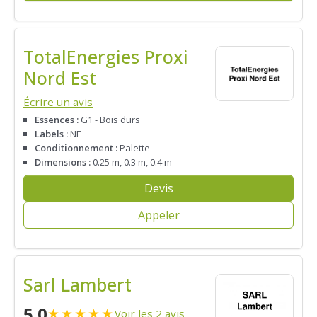
TotalEnergies Proxi
Nord Est
Écrire un avis
Essences :
G1 - Bois durs
Labels :
NF
Conditionnement :
Palette
Dimensions :
0.25 m, 0.3 m, 0.4 m
Devis
Appeler
Sarl Lambert
5.0
★
★
★
★
★
Voir les 2 avis