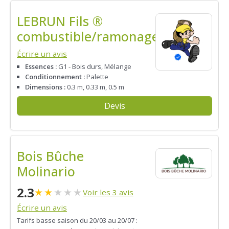
LEBRUN Fils ®
combustible/ramonage
Écrire un avis
Essences :
G1 - Bois durs, Mélange
Conditionnement :
Palette
Dimensions :
0.3 m, 0.33 m, 0.5 m
Devis
Bois Bûche
Molinario
2.3
★
★
★
★
★
Voir les 3 avis
Écrire un avis
Tarifs basse saison du 20/03 au 20/07 :