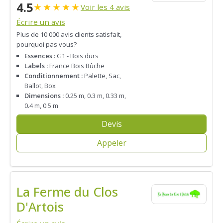
4.5
★
★
★
★
★
Voir les 4 avis
Écrire un avis
Plus de 10 000 avis clients satisfait,
pourquoi pas vous?
Essences :
G1 - Bois durs
Labels :
France Bois Bûche
Conditionnement :
Palette, Sac,
Ballot, Box
Dimensions :
0.25 m, 0.3 m, 0.33 m,
0.4 m, 0.5 m
Devis
Appeler
La Ferme du Clos
D'Artois