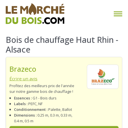
CHAUFFAGE AU BOIS
Bois de chauffage Haut Rhin -
Alsace
FAQ
CALCULER SA CONSOMMATION
Brazeco
TROUVER SON FOURNISSEUR
Écrire un avis
Profitez des meilleurs prix de l'année
sur notre gamme bois de chauffage !
BLOG
Essences :
G1 - Bois durs
Labels :
PEFC, NF
ESPACE PRO
Conditionnement :
Palette, Ballot
Dimensions :
0.25 m, 0.3 m, 0.33 m,
0.4 m, 0.5 m