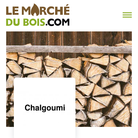
CHAUFFAGE AU BOIS
FAQ
CALCULER SA CONSOMMATION
TROUVER SON FOURNISSEUR
BLOG
ESPACE PRO