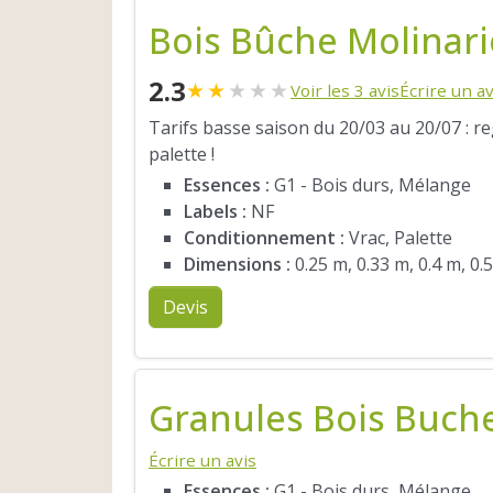
Bois Bûche Molinari
2.3
★
★
★
★
★
Voir les 3 avis
Écrire un av
Tarifs basse saison du 20/03 au 20/07 : r
palette !
Essences :
G1 - Bois durs, Mélange
Labels :
NF
Conditionnement :
Vrac, Palette
Dimensions :
0.25 m, 0.33 m, 0.4 m, 0.
Devis
Granules Bois Buch
Écrire un avis
Essences :
G1 - Bois durs, Mélange