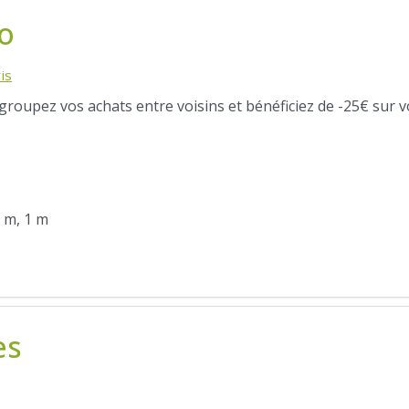
o
is
egroupez vos achats entre voisins et bénéficiez de -25€ sur v
5 m, 1 m
es