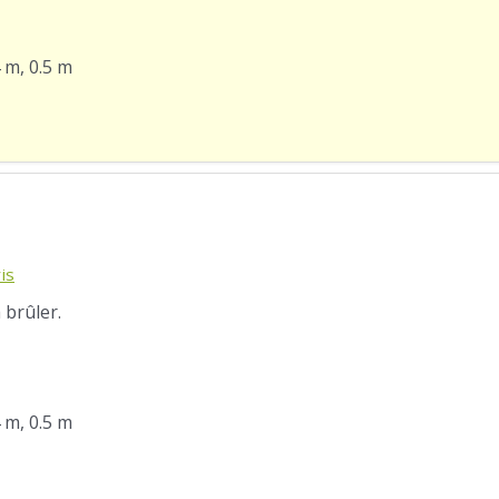
4 m, 0.5 m
is
 brûler.
4 m, 0.5 m