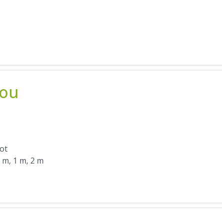
tou
lot
5 m, 1 m, 2 m