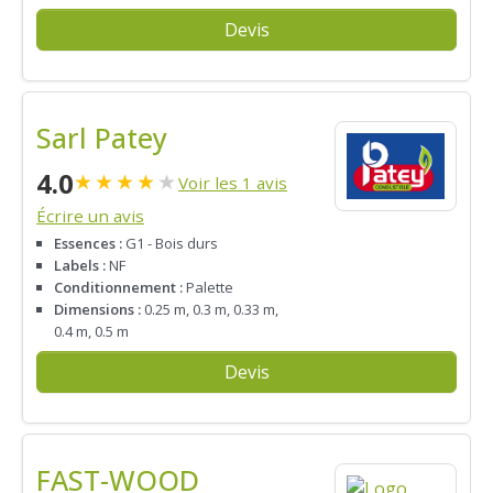
Devis
Sarl Patey
4.0
★
★
★
★
★
Voir les 1 avis
Écrire un avis
Essences :
G1 - Bois durs
Labels :
NF
Conditionnement :
Palette
Dimensions :
0.25 m, 0.3 m, 0.33 m,
0.4 m, 0.5 m
Devis
FAST-WOOD