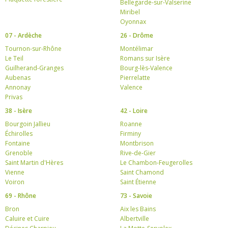
Bellegarde-sur-Valserine
Miribel
Oyonnax
07 - Ardèche
26 - Drôme
Tournon-sur-Rhône
Montélimar
Le Teil
Romans sur Isère
Guilherand-Granges
Bourg-lès-Valence
Aubenas
Pierrelatte
Annonay
Valence
Privas
38 - Isère
42 - Loire
Bourgoin Jallieu
Roanne
Échirolles
Firminy
Fontaine
Montbrison
Grenoble
Rive-de-Gier
Saint Martin d'Hères
Le Chambon-Feugerolles
Vienne
Saint Chamond
Voiron
Saint Étienne
69 - Rhône
73 - Savoie
Bron
Aix les Bains
Caluire et Cuire
Albertville