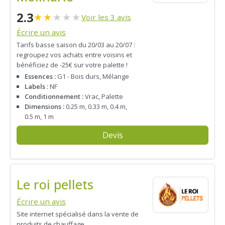
2.3
★
★
★
★
★
Voir les 3 avis
Écrire un avis
Tarifs basse saison du 20/03 au 20/07 :
regroupez vos achats entre voisins et
bénéficiez de -25€ sur votre palette !
Essences :
G1 - Bois durs, Mélange
Labels :
NF
Conditionnement :
Vrac, Palette
Dimensions :
0.25 m, 0.33 m, 0.4 m,
0.5 m, 1 m
Devis
Le roi pellets
Écrire un avis
Site internet spécialisé dans la vente de
produits de chauffage