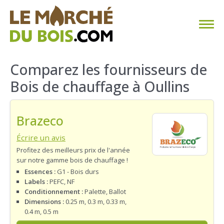
CHAUFFAGE AU BOIS
Comparez les fournisseurs de
Bois de chauffage à Oullins
FAQ
CALCULER SA CONSOMMATION
Brazeco
TROUVER SON FOURNISSEUR
Écrire un avis
Profitez des meilleurs prix de l'année
sur notre gamme bois de chauffage !
BLOG
Essences :
G1 - Bois durs
Labels :
PEFC, NF
ESPACE PRO
Conditionnement :
Palette, Ballot
Dimensions :
0.25 m, 0.3 m, 0.33 m,
0.4 m, 0.5 m