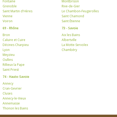
Fontaine
Montbrison
Grenoble
Rive-de-Gier
Saint Martin d'Hères
Le Chambon-Feugerolles
Vienne
Saint Chamond
Voiron
Saint Étienne
69 - Rhône
73 - Savoie
Bron
Aix les Bains
Caluire et Cuire
Albertville
Décines Charpieu
La Motte-Servolex
Lyon
Chambéry
Meyzieu
Oullins
Rillieux la Pape
Saint Priest
74 - Haute-Savoie
Annecy
Cran-Gevrier
Cluses
Annecy-le-Vieux
Annemasse
Thonon les Bains