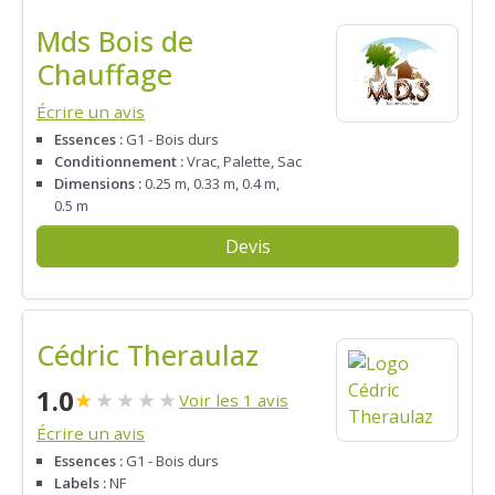
Mds Bois de
Chauffage
Écrire un avis
Essences :
G1 - Bois durs
Conditionnement :
Vrac, Palette, Sac
Dimensions :
0.25 m, 0.33 m, 0.4 m,
0.5 m
Devis
Cédric Theraulaz
1.0
★
★
★
★
★
Voir les 1 avis
Écrire un avis
Essences :
G1 - Bois durs
Labels :
NF