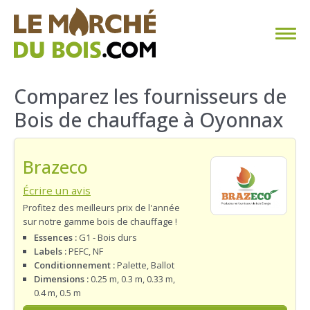
CHAUFFAGE AU BOIS
Comparez les fournisseurs de
Bois de chauffage à Oyonnax
FAQ
CALCULER SA CONSOMMATION
Brazeco
TROUVER SON FOURNISSEUR
Écrire un avis
Profitez des meilleurs prix de l'année
sur notre gamme bois de chauffage !
BLOG
Essences :
G1 - Bois durs
Labels :
PEFC, NF
ESPACE PRO
Conditionnement :
Palette, Ballot
Dimensions :
0.25 m, 0.3 m, 0.33 m,
0.4 m, 0.5 m