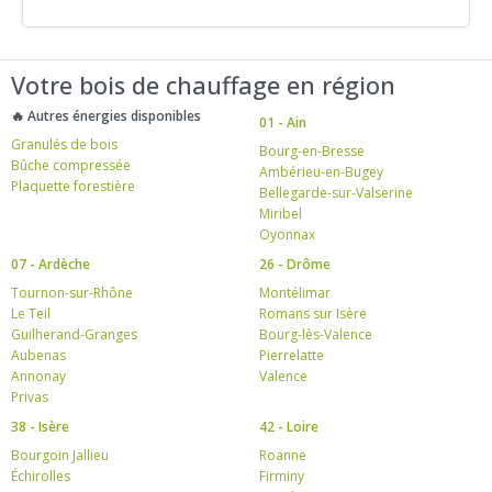
Votre bois de chauffage en région
🔥 Autres énergies disponibles
01 - Ain
Granulés de bois
Bourg-en-Bresse
Bûche compressée
Ambérieu-en-Bugey
Plaquette forestière
Bellegarde-sur-Valserine
Miribel
Oyonnax
07 - Ardèche
26 - Drôme
Tournon-sur-Rhône
Montélimar
Le Teil
Romans sur Isère
Guilherand-Granges
Bourg-lès-Valence
Aubenas
Pierrelatte
Annonay
Valence
Privas
38 - Isère
42 - Loire
Bourgoin Jallieu
Roanne
Échirolles
Firminy