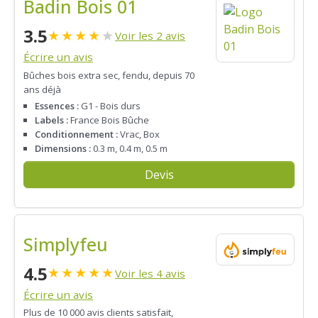
Badin Bois 01
3.5
★
★
★
★
★
Voir les 2 avis
Écrire un avis
Bûches bois extra sec, fendu, depuis 70
ans déjà
Essences :
G1 - Bois durs
Labels :
France Bois Bûche
Conditionnement :
Vrac, Box
Dimensions :
0.3 m, 0.4 m, 0.5 m
Devis
Simplyfeu
4.5
★
★
★
★
★
Voir les 4 avis
Écrire un avis
Plus de 10 000 avis clients satisfait,