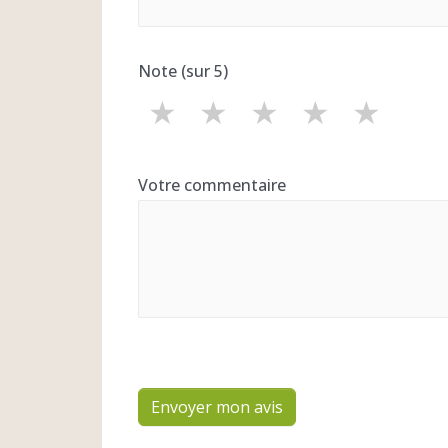
Note (sur 5)
★
★
★
★
★
Votre commentaire
Envoyer mon avis