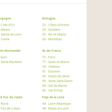
urgogne
Bretagne
- Côte-d'Or
22 - Côtes-d'Armor
- Nièvre
29 - Finistère
- Saône-et-Loire
35 - Ille-et-Vilaine
- Yonne
56 - Morbihan
te-Normandie
Ile-de-France
- Eure
75 - Paris
- Seine-Maritime
77 - Seine-et-Marne
78 - Yvelines
91 - Essonne
92 - Hauts-de-Seine
93 - Seine-Saint-Denis
94 - Val-de-Marne
95 - Val-d'Oise
d-Pas-de-Calais
Pays de la Loire
- Nord
44 - Loire-Atlantique
- Pas-de-Calais
49 - Maine-et-Loire