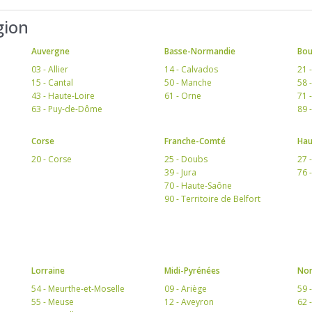
gion
Auvergne
Basse-Normandie
Bo
03 - Allier
14 - Calvados
21 
15 - Cantal
50 - Manche
58 
43 - Haute-Loire
61 - Orne
71 
63 - Puy-de-Dôme
89 
Corse
Franche-Comté
Hau
20 - Corse
25 - Doubs
27 
39 - Jura
76 
70 - Haute-Saône
90 - Territoire de Belfort
Lorraine
Midi-Pyrénées
Nor
54 - Meurthe-et-Moselle
09 - Ariège
59 
55 - Meuse
12 - Aveyron
62 