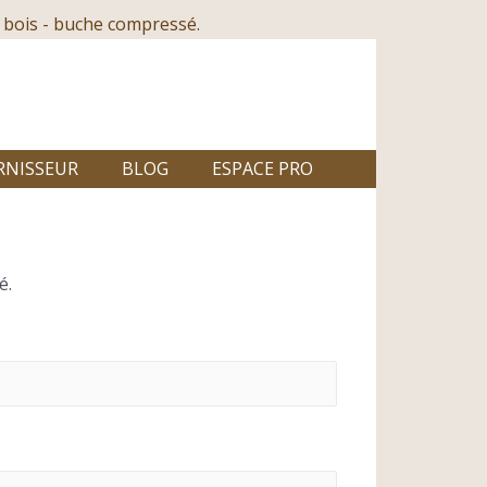
 bois - buche compressé.
RNISSEUR
BLOG
ESPACE PRO
é.