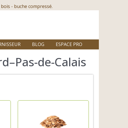
 bois - buche compressé.
RNISSEUR
BLOG
ESPACE PRO
rd–Pas-de-Calais