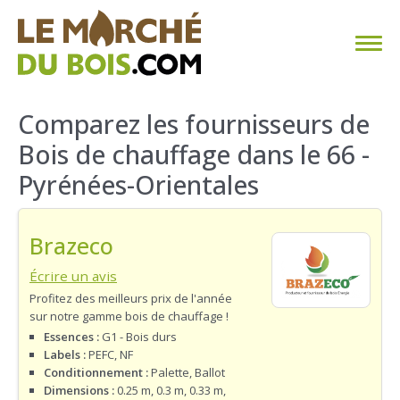
CHAUFFAGE AU BOIS
Comparez les fournisseurs de
Bois de chauffage dans le 66 -
FAQ
Pyrénées-Orientales
CALCULER SA CONSOMMATION
Brazeco
TROUVER SON FOURNISSEUR
Écrire un avis
BLOG
Profitez des meilleurs prix de l'année
sur notre gamme bois de chauffage !
ESPACE PRO
Essences :
G1 - Bois durs
Labels :
PEFC, NF
Conditionnement :
Palette, Ballot
Dimensions :
0.25 m, 0.3 m, 0.33 m,