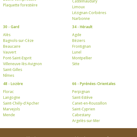
Castelnaudary
Plaquette forestière
Limoux
Lézignan-Corbières
Narbonne
30 - Gard
34 - Hérault
Alès
Agde
Bagnols-sur-Cèze
Béziers
Beaucaire
Frontignan
Vauvert
Lunel
Pont-Saint-Esprit
Montpellier
Villeneuve-lès-Avignon
Sète
Saint-Gilles
Nîmes
48 - Lozère
66 - Pyrénées-Orientales
Florac
Perpignan
Langogne
Saint-Estève
Saint-Chély-d'Apcher
Canet-en-Roussillon
Marvejols
Saint-Cyprien
Mende
Cabestany
Argelès-sur-Mer