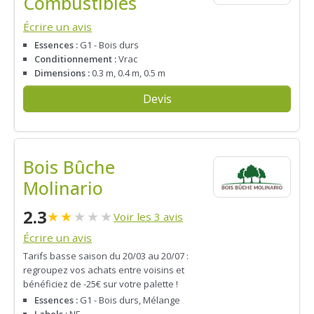
Combustibles
Écrire un avis
Essences :
G1 - Bois durs
Conditionnement :
Vrac
Dimensions :
0.3 m, 0.4 m, 0.5 m
Devis
Bois Bûche
Molinario
2.3
★
★
★
★
★
Voir les 3 avis
Écrire un avis
Tarifs basse saison du 20/03 au 20/07 :
regroupez vos achats entre voisins et
bénéficiez de -25€ sur votre palette !
Essences :
G1 - Bois durs, Mélange
Labels :
NF