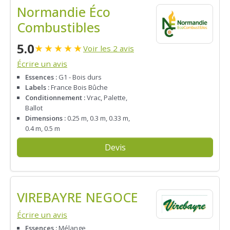
Normandie Éco
Combustibles
5.0
★
★
★
★
★
Voir les 2 avis
Écrire un avis
Essences :
G1 - Bois durs
Labels :
France Bois Bûche
Conditionnement :
Vrac, Palette,
Ballot
Dimensions :
0.25 m, 0.3 m, 0.33 m,
0.4 m, 0.5 m
Devis
VIREBAYRE NEGOCE
Écrire un avis
Essences :
Mélange