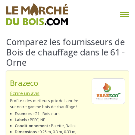
CHAUFFAGE AU BOIS
Comparez les fournisseurs de
Bois de chauffage dans le 61 -
FAQ
Orne
CALCULER SA CONSOMMATION
Brazeco
TROUVER SON FOURNISSEUR
Écrire un avis
BLOG
Profitez des meilleurs prix de l'année
sur notre gamme bois de chauffage !
ESPACE PRO
Essences :
G1 - Bois durs
Labels :
PEFC, NF
Conditionnement :
Palette, Ballot
Dimensions :
0.25 m, 0.3 m, 0.33 m,