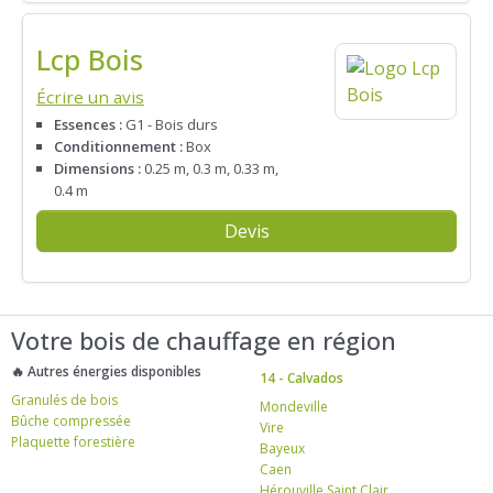
Lcp Bois
Écrire un avis
Essences :
G1 - Bois durs
Conditionnement :
Box
Dimensions :
0.25 m, 0.3 m, 0.33 m,
0.4 m
Devis
Votre bois de chauffage en région
🔥 Autres énergies disponibles
14 - Calvados
Granulés de bois
Mondeville
Bûche compressée
Vire
Plaquette forestière
Bayeux
Caen
Hérouville Saint Clair