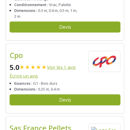
Conditionnement :
Vrac, Palette
Dimensions :
0.3 m, 0.4 m, 0.5 m, 1 m,
2 m
Devis
Cpo
5.0
★
★
★
★
★
Voir les 1 avis
Écrire un avis
Essences :
G1 - Bois durs
Dimensions :
0.25 m, 0.4 m
Devis
Sas France Pellets