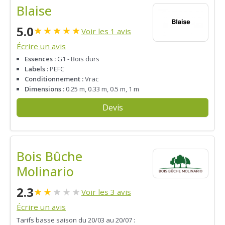
Blaise
5.0
★
★
★
★
★
Voir les 1 avis
Écrire un avis
Essences :
G1 - Bois durs
Labels :
PEFC
Conditionnement :
Vrac
Dimensions :
0.25 m, 0.33 m, 0.5 m, 1 m
Devis
Bois Bûche
Molinario
2.3
★
★
★
★
★
Voir les 3 avis
Écrire un avis
Tarifs basse saison du 20/03 au 20/07 :