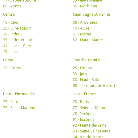
71 - Saône-et-Loire
35 - Ille-et-Vilaine
89 - Yonne
56 - Morbihan
Centre
Champagne-Ardenne
18 - Cher
08 - Ardennes
28 - Eure-et-Loir
10 - Aube
36 - Indre
51 - Marne
37 - Indre-et-Loire
52 - Haute-Marne
41 - Loir-et-Cher
45 - Loiret
Corse
Franche-Comté
20 - Corse
25 - Doubs
39 - Jura
70 - Haute-Saône
90 - Territoire de Belfort
Haute-Normandie
Ile-de-France
27 - Eure
75 - Paris
76 - Seine-Maritime
77 - Seine-et-Marne
78 - Yvelines
91 - Essonne
92 - Hauts-de-Seine
93 - Seine-Saint-Denis
94 - Val-de-Marne