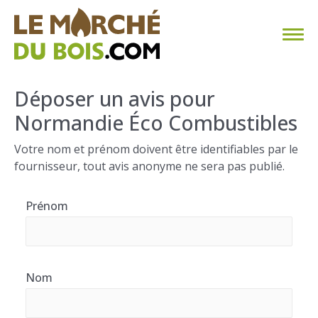
CHAUFFAGE AU BOIS
Déposer un avis pour
Normandie Éco Combustibles
FAQ
Votre nom et prénom doivent être identifiables par le
CALCULER SA CONSOMMATION
fournisseur, tout avis anonyme ne sera pas publié.
TROUVER SON FOURNISSEUR
Prénom
BLOG
ESPACE PRO
Nom