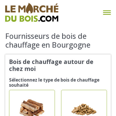
CHAUFFAGE AU BOIS
Fournisseurs de bois de
chauffage en Bourgogne
FAQ
CALCULER SA CONSOMMATION
Bois de chauffage autour de
chez moi
TROUVER SON FOURNISSEUR
Sélectionnez le type de bois de chauffage
BLOG
souhaité
ESPACE PRO