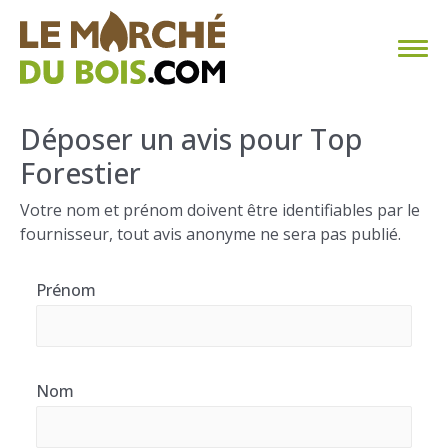
CHAUFFAGE AU BOIS
Déposer un avis pour Top
Forestier
FAQ
Votre nom et prénom doivent être identifiables par le
CALCULER SA CONSOMMATION
fournisseur, tout avis anonyme ne sera pas publié.
TROUVER SON FOURNISSEUR
Prénom
BLOG
ESPACE PRO
Nom