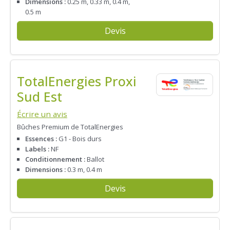
Dimensions :
0.25 m, 0.33 m, 0.4 m,
0.5 m
Devis
TotalEnergies Proxi
Sud Est
Écrire un avis
Bûches Premium de TotalEnergies
Essences :
G1 - Bois durs
Labels :
NF
Conditionnement :
Ballot
Dimensions :
0.3 m, 0.4 m
Devis