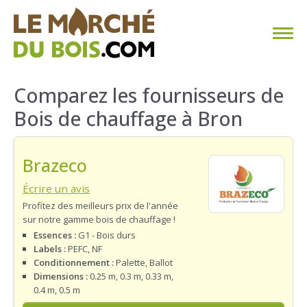
CHAUFFAGE AU BOIS
Comparez les fournisseurs de
Bois de chauffage à Bron
FAQ
CALCULER SA CONSOMMATION
Brazeco
TROUVER SON FOURNISSEUR
Écrire un avis
Profitez des meilleurs prix de l'année
sur notre gamme bois de chauffage !
BLOG
Essences :
G1 - Bois durs
Labels :
PEFC, NF
ESPACE PRO
Conditionnement :
Palette, Ballot
Dimensions :
0.25 m, 0.3 m, 0.33 m,
0.4 m, 0.5 m