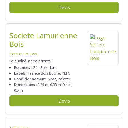
Devis
Societe Lamurienne
Bois
Écrire un avis
La qualité, notre priorité
Essences :
G1 - Bois durs
Labels :
France Bois Bûche, PEFC
Conditionnement :
Vrac, Palette
Dimensions :
0.25 m, 0.33 m, 0.4 m,
0.5 m
Devis