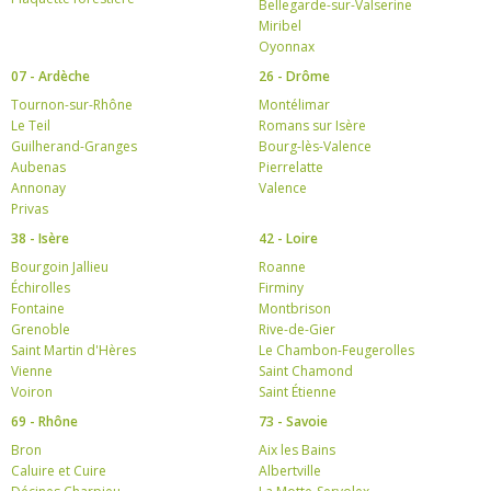
Bellegarde-sur-Valserine
Miribel
Oyonnax
07 - Ardèche
26 - Drôme
Tournon-sur-Rhône
Montélimar
Le Teil
Romans sur Isère
Guilherand-Granges
Bourg-lès-Valence
Aubenas
Pierrelatte
Annonay
Valence
Privas
38 - Isère
42 - Loire
Bourgoin Jallieu
Roanne
Échirolles
Firminy
Fontaine
Montbrison
Grenoble
Rive-de-Gier
Saint Martin d'Hères
Le Chambon-Feugerolles
Vienne
Saint Chamond
Voiron
Saint Étienne
69 - Rhône
73 - Savoie
Bron
Aix les Bains
Caluire et Cuire
Albertville