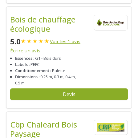
Bois de chauffage
écologique
5.0
★
★
★
★
★
Voir les 1 avis
Écrire un avis
Essences :
G1 - Bois durs
Labels :
PEFC
Conditionnement :
Palette
Dimensions :
0.25 m, 0.3 m, 0.4 m,
0.5 m
Devis
Cbp Chaleard Bois
Paysage