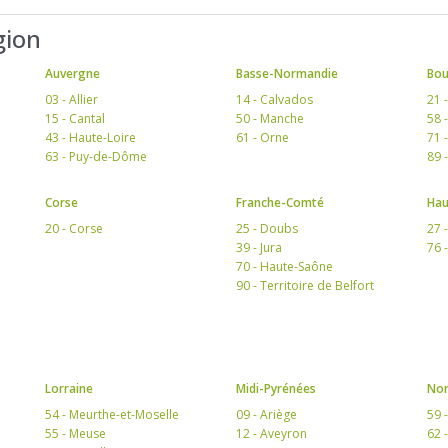
gion
Auvergne
Basse-Normandie
Bo
03 - Allier
14 - Calvados
21 
15 - Cantal
50 - Manche
58 
43 - Haute-Loire
61 - Orne
71 
63 - Puy-de-Dôme
89 
Corse
Franche-Comté
Hau
20 - Corse
25 - Doubs
27 
39 - Jura
76 
70 - Haute-Saône
90 - Territoire de Belfort
Lorraine
Midi-Pyrénées
Nor
54 - Meurthe-et-Moselle
09 - Ariège
59 
55 - Meuse
12 - Aveyron
62 