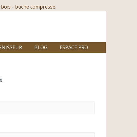
 bois - buche compressé.
RNISSEUR
BLOG
ESPACE PRO
é.