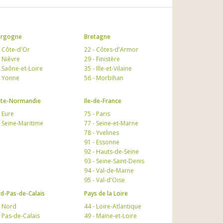
urgogne
Bretagne
- Côte-d'Or
22 - Côtes-d'Armor
- Nièvre
29 - Finistère
- Saône-et-Loire
35 - Ille-et-Vilaine
- Yonne
56 - Morbihan
te-Normandie
Ile-de-France
- Eure
75 - Paris
- Seine-Maritime
77 - Seine-et-Marne
78 - Yvelines
91 - Essonne
92 - Hauts-de-Seine
93 - Seine-Saint-Denis
94 - Val-de-Marne
95 - Val-d'Oise
d-Pas-de-Calais
Pays de la Loire
- Nord
44 - Loire-Atlantique
- Pas-de-Calais
49 - Maine-et-Loire