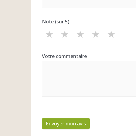
Note (sur 5)
★
★
★
★
★
Votre commentaire
Envoyer mon avis