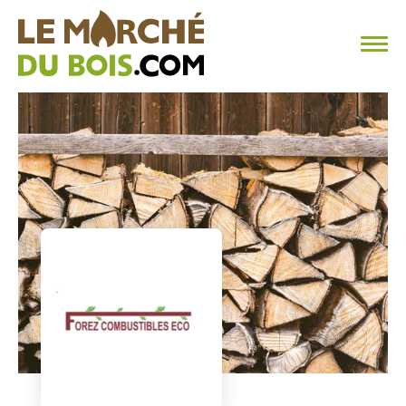
CHAUFFAGE AU BOIS
FAQ
CALCULER SA CONSOMMATION
TROUVER SON FOURNISSEUR
BLOG
ESPACE PRO