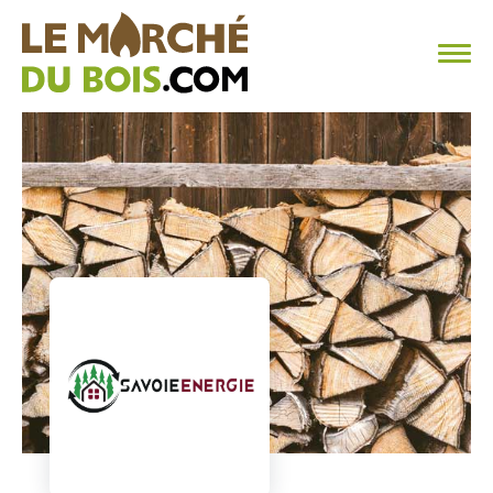
CHAUFFAGE AU BOIS
FAQ
CALCULER SA CONSOMMATION
TROUVER SON FOURNISSEUR
BLOG
ESPACE PRO