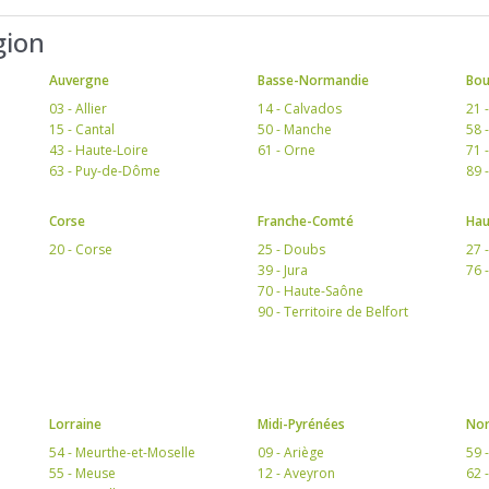
gion
Auvergne
Basse-Normandie
Bo
03 - Allier
14 - Calvados
21 
15 - Cantal
50 - Manche
58 
43 - Haute-Loire
61 - Orne
71 
63 - Puy-de-Dôme
89 
Corse
Franche-Comté
Hau
20 - Corse
25 - Doubs
27 
39 - Jura
76 
70 - Haute-Saône
90 - Territoire de Belfort
Lorraine
Midi-Pyrénées
Nor
54 - Meurthe-et-Moselle
09 - Ariège
59 
55 - Meuse
12 - Aveyron
62 