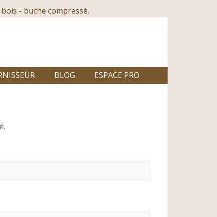
 bois - buche compressé.
RNISSEUR
BLOG
ESPACE PRO
é.