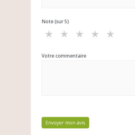
Note (sur 5)
★
★
★
★
★
Votre commentaire
Envoyer mon avis