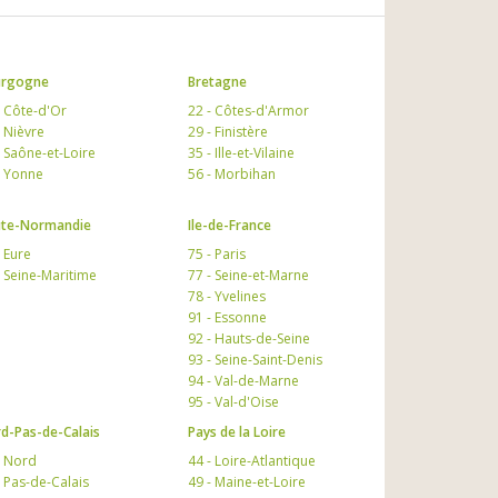
urgogne
Bretagne
- Côte-d'Or
22 - Côtes-d'Armor
- Nièvre
29 - Finistère
- Saône-et-Loire
35 - Ille-et-Vilaine
- Yonne
56 - Morbihan
te-Normandie
Ile-de-France
- Eure
75 - Paris
- Seine-Maritime
77 - Seine-et-Marne
78 - Yvelines
91 - Essonne
92 - Hauts-de-Seine
93 - Seine-Saint-Denis
94 - Val-de-Marne
95 - Val-d'Oise
d-Pas-de-Calais
Pays de la Loire
- Nord
44 - Loire-Atlantique
- Pas-de-Calais
49 - Maine-et-Loire