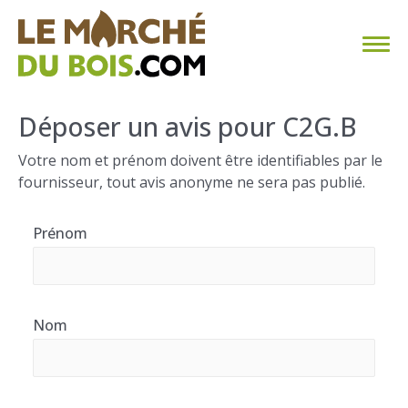
CHAUFFAGE AU BOIS
Déposer un avis pour C2G.B
FAQ
Votre nom et prénom doivent être identifiables par le
fournisseur, tout avis anonyme ne sera pas publié.
CALCULER SA CONSOMMATION
Prénom
TROUVER SON FOURNISSEUR
BLOG
Nom
ESPACE PRO