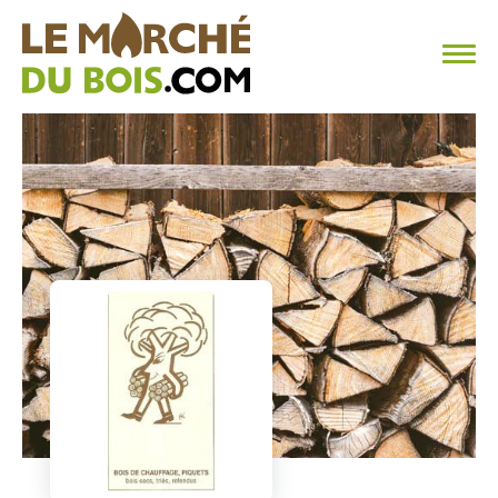
CHAUFFAGE AU BOIS
FAQ
CALCULER SA CONSOMMATION
TROUVER SON FOURNISSEUR
BLOG
ESPACE PRO