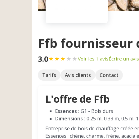
Ffb fournisseur 
3.0
★
★
★
★
★
Voir les 1 avis
Écrire un avis
Tarifs
Avis clients
Contact
L'offre de Ffb
Essences :
G1 - Bois durs
Dimensions :
0.25 m, 0.33 m, 0.5 m, 
Entreprise de bois de chauffage créée e
Essences : chêne, charme, frêne, acacia e