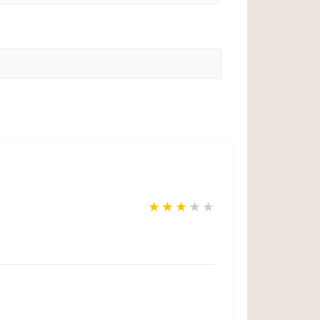
★
★
★
★
★