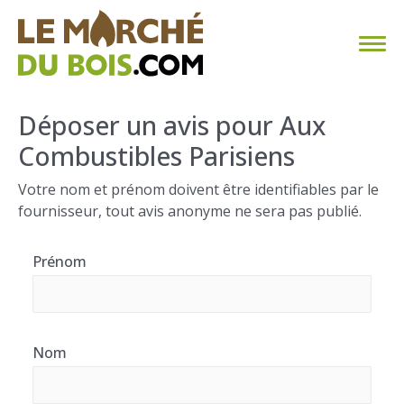
CHAUFFAGE AU BOIS
Déposer un avis pour Aux
Combustibles Parisiens
FAQ
Votre nom et prénom doivent être identifiables par le
CALCULER SA CONSOMMATION
fournisseur, tout avis anonyme ne sera pas publié.
TROUVER SON FOURNISSEUR
Prénom
BLOG
ESPACE PRO
Nom