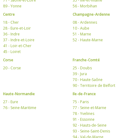
71 - Saône-et-Loire
35 - Ille-et-Vilaine
89 - Yonne
56 - Morbihan
Centre
Champagne-Ardenne
18 - Cher
08 - Ardennes
28 - Eure-et-Loir
10 - Aube
36 - Indre
51 - Marne
37 - Indre-et-Loire
52 - Haute-Marne
41 - Loir-et-Cher
45 - Loiret
Corse
Franche-Comté
20 - Corse
25 - Doubs
39 - Jura
70 - Haute-Saône
90 - Territoire de Belfort
Haute-Normandie
Ile-de-France
27 - Eure
75 - Paris
76 - Seine-Maritime
77 - Seine-et-Marne
78 - Yvelines
91 - Essonne
92 - Hauts-de-Seine
93 - Seine-Saint-Denis
94 - Val-de-Marne