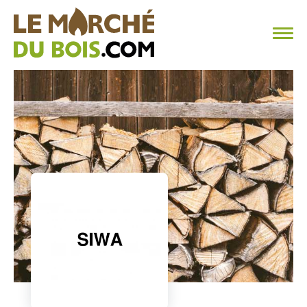
CHAUFFAGE AU BOIS
FAQ
CALCULER SA CONSOMMATION
TROUVER SON FOURNISSEUR
BLOG
ESPACE PRO