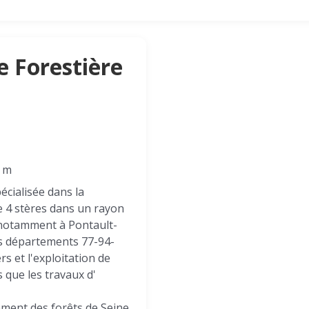
e Forestière
1 m
écialisée dans la
de 4 stères dans un rayon
notamment à Pontault-
es départements 77-94-
rs et l'exploitation de
 que les travaux d'
ement des forêts de Seine