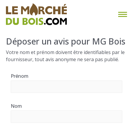
CHAUFFAGE AU BOIS
Déposer un avis pour MG Bois
FAQ
Votre nom et prénom doivent être identifiables par le
fournisseur, tout avis anonyme ne sera pas publié.
CALCULER SA CONSOMMATION
Prénom
TROUVER SON FOURNISSEUR
BLOG
Nom
ESPACE PRO