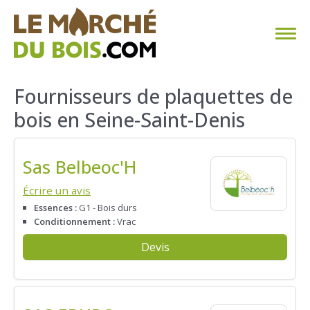
CHAUFFAGE AU BOIS
Fournisseurs de plaquettes de
bois en Seine-Saint-Denis
FAQ
CALCULER SA CONSOMMATION
Sas Belbeoc'H
TROUVER SON FOURNISSEUR
Écrire un avis
Essences :
G1 - Bois durs
Conditionnement :
Vrac
BLOG
Devis
ESPACE PRO