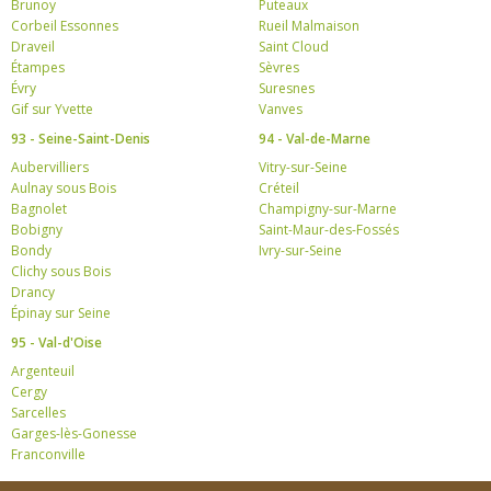
Brunoy
Puteaux
Corbeil Essonnes
Rueil Malmaison
Draveil
Saint Cloud
Étampes
Sèvres
Évry
Suresnes
Gif sur Yvette
Vanves
93 - Seine-Saint-Denis
94 - Val-de-Marne
Aubervilliers
Vitry-sur-Seine
Aulnay sous Bois
Créteil
Bagnolet
Champigny-sur-Marne
Bobigny
Saint-Maur-des-Fossés
Bondy
Ivry-sur-Seine
Clichy sous Bois
Drancy
Épinay sur Seine
95 - Val-d'Oise
Argenteuil
Cergy
Sarcelles
Garges-lès-Gonesse
Franconville