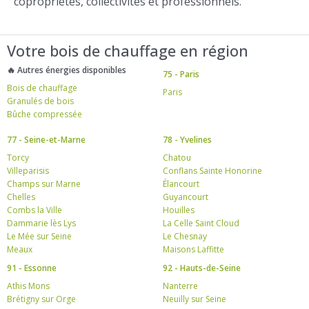
copropriétés, collectivités et professionnels.
Votre bois de chauffage en région
🔥 Autres énergies disponibles
75 - Paris
Bois de chauffage
Paris
Granulés de bois
Bûche compressée
77 - Seine-et-Marne
78 - Yvelines
Torcy
Chatou
Villeparisis
Conflans Sainte Honorine
Champs sur Marne
Élancourt
Chelles
Guyancourt
Combs la Ville
Houilles
Dammarie lès Lys
La Celle Saint Cloud
Le Mée sur Seine
Le Chesnay
Meaux
Maisons Laffitte
91 - Essonne
92 - Hauts-de-Seine
Athis Mons
Nanterre
Brétigny sur Orge
Neuilly sur Seine