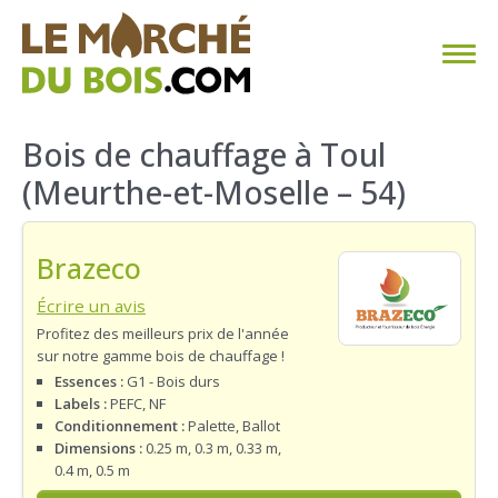
CHAUFFAGE AU BOIS
Bois de chauffage à Toul
(Meurthe-et-Moselle – 54)
FAQ
CALCULER SA CONSOMMATION
Brazeco
TROUVER SON FOURNISSEUR
Écrire un avis
Profitez des meilleurs prix de l'année
sur notre gamme bois de chauffage !
BLOG
Essences :
G1 - Bois durs
Labels :
PEFC, NF
ESPACE PRO
Conditionnement :
Palette, Ballot
Dimensions :
0.25 m, 0.3 m, 0.33 m,
0.4 m, 0.5 m