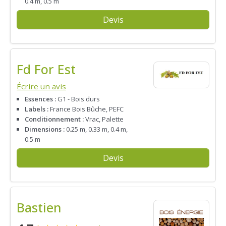
0.4 m, 0.5 m
Devis
Fd For Est
Écrire un avis
Essences :
G1 - Bois durs
Labels :
France Bois Bûche, PEFC
Conditionnement :
Vrac, Palette
Dimensions :
0.25 m, 0.33 m, 0.4 m,
0.5 m
Devis
Bastien