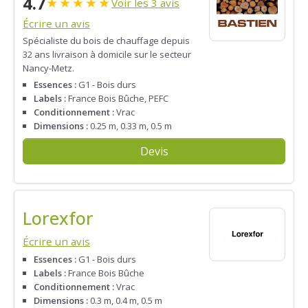
4.7
★
★
★
★
★
Voir les 3 avis
Écrire un avis
Spécialiste du bois de chauffage depuis
32 ans livraison à domicile sur le secteur
Nancy-Metz.
Essences :
G1 - Bois durs
Labels :
France Bois Bûche, PEFC
Conditionnement :
Vrac
Dimensions :
0.25 m, 0.33 m, 0.5 m
Devis
Lorexfor
Écrire un avis
Essences :
G1 - Bois durs
Labels :
France Bois Bûche
Conditionnement :
Vrac
Dimensions :
0.3 m, 0.4 m, 0.5 m