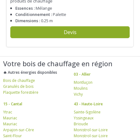
produits de chauffage
Essences :
Mélange
Conditionnement :
Palette
Dimensions :
0.25 m
Devis
Votre bois de chauffage en région
🔥 Autres énergies disponibles
03 - Allier
Bois de chauffage
Montluçon
Granulés de bois
Moulins
Plaquette forestière
Vichy
15 - Cantal
43 - Haute-Loire
Ytrac
Sainte-Sigolène
Mauriac
Yssingeaux
Mauriac
Brioude
Arpajon-sur-Cère
Monistrol-sur-Loire
Saint-Flour
Monistrol-sur-Loire