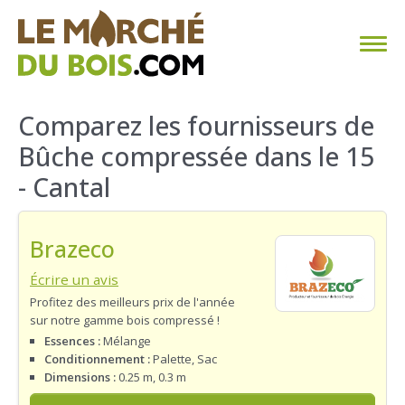
CHAUFFAGE AU BOIS
Comparez les fournisseurs de
Bûche compressée dans le 15
FAQ
- Cantal
CALCULER SA CONSOMMATION
Brazeco
TROUVER SON FOURNISSEUR
Écrire un avis
BLOG
Profitez des meilleurs prix de l'année
sur notre gamme bois compressé !
ESPACE PRO
Essences :
Mélange
Conditionnement :
Palette, Sac
Dimensions :
0.25 m, 0.3 m